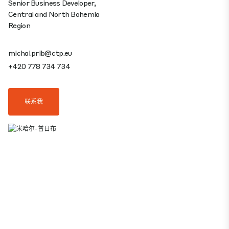
Senior Business Developer,
Central and North Bohemia
Region
michal.prib@ctp.eu
+420 778 734 734
联系我