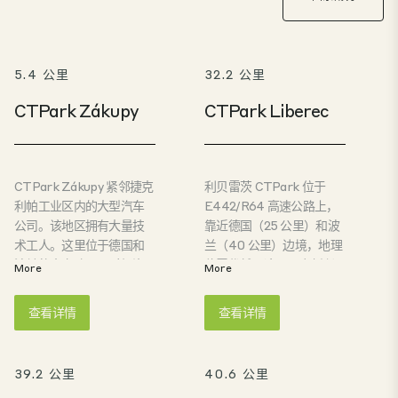
5.4 公里
32.2 公里
CTPark Zákupy
CTPark Liberec
CTPark Zákupy 紧邻捷克
利贝雷茨 CTPark 位于
利帕工业区内的大型汽车
E442/R64 高速公路上，
公司。该地区拥有大量技
靠近德国（25 公里）和波
术工人。这里位于德国和
兰（40 公里）边境，地理
波兰的十字路口，对投资
位置优越。这是一个新兴
More
More
者来说是一个极具吸引力
的高科技和汽车供应区，
的新兴区域。
具有悠久的工业传统。这
查看详情
查看详情
里人口密度高，失业率高
于平均水平。是跨境物流
的理想之地。
39.2 公里
40.6 公里