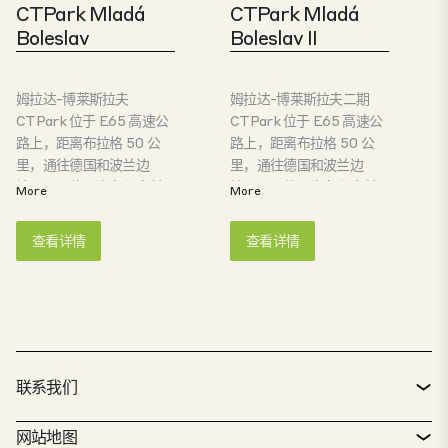
CTPark Mladá
CTPark Mladá
Boleslav
Boleslav II
姆拉达-博莱斯拉夫
姆拉达-博莱斯拉夫二期
CTPark 位于 E65 高速公
CTPark 位于 E65 高速公
路上，距离布拉格 50 公
路上，距离布拉格 50 公
里，通往德国和波兰边
里，通往德国和波兰边
境。园区位于汽车和高科
境。园区位于汽车和高科
More
More
技中心，以斯柯达汽车为
技中心，以斯柯达汽车公
中心。园区的优势包括完
司为中心。园区的优势包
查看详情
查看详情
善的基础设施和便利的交
括完善的基础设施和便利
通、较低的成本和可用的
的交通、较低的成本和可
熟练劳动力。
用的熟练劳动力。
联系我们
联系方式
网站地图