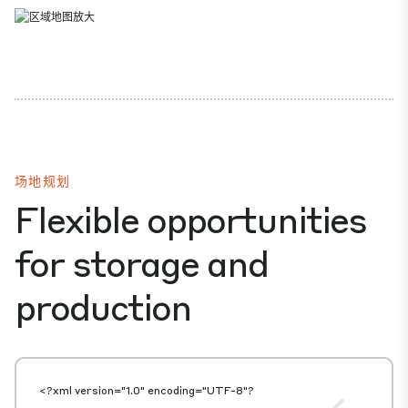
场地规划
Flexible opportunities
for storage and
production
<?xml version="1.0" encoding="UTF-8"?