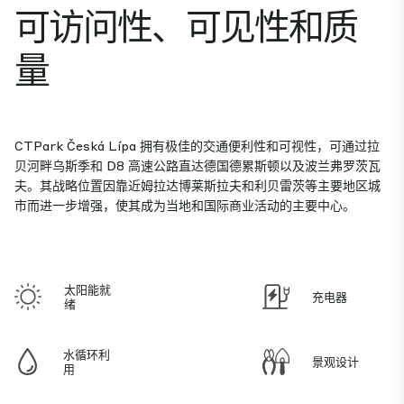
可访问性、可见性和质
量
CTPark Česká Lípa 拥有极佳的交通便利性和可视性，可通过拉
贝河畔乌斯季和 D8 高速公路直达德国德累斯顿以及波兰弗罗茨瓦
夫。其战略位置因靠近姆拉达博莱斯拉夫和利贝雷茨等主要地区城
市而进一步增强，使其成为当地和国际商业活动的主要中心。
太阳能就
充电器
绪
水循环利
景观设计
用