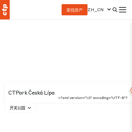
ZH_CN
查找房产
CTPark Česká Lípa
<?xml version="1.0" encoding="UTF-8"?
开关公园