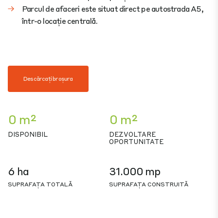
Parcul de afaceri este situat direct pe autostrada A5,
într-o locație centrală.
Descărcați broșura
0 m²
0 m²
DISPONIBIL
DEZVOLTARE
OPORTUNITATE
6 ha
31.000 mp
SUPRAFAȚA TOTALĂ
SUPRAFAȚA CONSTRUITĂ