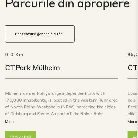
Parcurile din apropiere
Prezentare generală a țării
0,0 Km
85,
CTPark Mülheim
CT
Mülheim an der Ruhr, a large independent city with
Locaț
170,000 inhabitants, is located in the western Ruhr area
hale 
of North Rhine-Westphalia (NRW), bordering the cities
flexi
of Duisburg and Essen. As part of the Rhine-Ruhr
clădi
metropolitan region, it is just a stone's throw from the
adiac
More
More
state capital Düsseldorf, nestled in the Bergisches Land,
lider
an area that is gaining increasing importance due to its
folosi
Vezi detalii
Vez