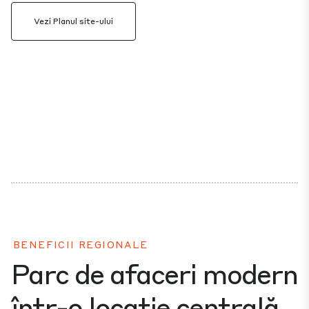
Vezi Planul site-ului
BENEFICII REGIONALE
Parc de afaceri modern
într-o locație centrală