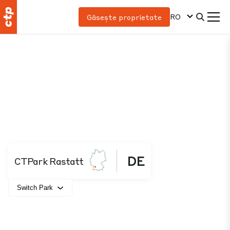
RO
Găsește proprietate
DE
CTPark Rastatt
Switch Park