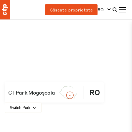
RO
Găsește proprietate
RO
CTPark Mogoșoaia
Switch Park