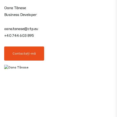
Oana Tănase
Business Developer
oana.tanase@ctp.eu
+40 744 603 895
Contactați-mă