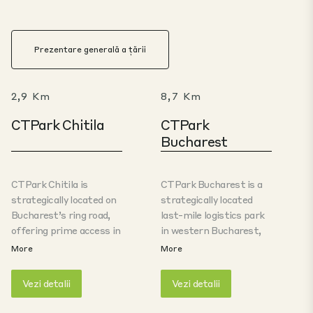
Prezentare generală a țării
2,9 Km
8,7 Km
CTPark Chitila
CTPark
Bucharest
CTPark Chitila is
CTPark Bucharest is a
strategically located on
strategically located
Bucharest’s ring road,
last-mile logistics park
offering prime access in
in western Bucharest,
the city’s northwest.
with fast access to the
More
More
This location is just 7
A1 highway and the Păcii
km from the A1 highway,
and Preciziei metro
Vezi detalii
Vezi detalii
12 km from DN1 national
stations. Its location
road, 16 km from Henry
helps businesses reduce