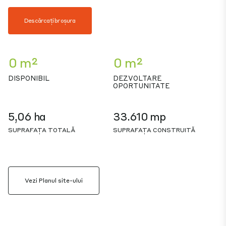
Descărcați broșura
0 m²
0 m²
DISPONIBIL
DEZVOLTARE
OPORTUNITATE
5,06 ha
33.610 mp
SUPRAFAȚA TOTALĂ
SUPRAFAȚA CONSTRUITĂ
Vezi Planul site-ului