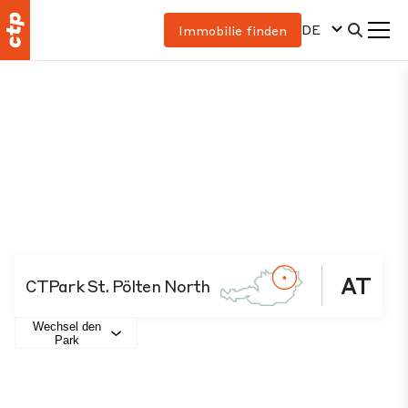
DE
Immobilie finden
AT
CTPark St. Pölten North
Wechsel den
Park