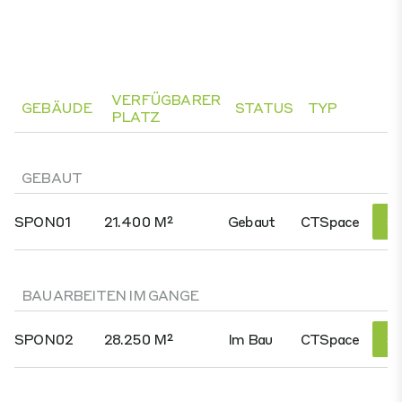
VERFÜGBARER
GEBÄUDE
STATUS
TYP
PLATZ
GEBAUT
SPON01
21.400 M²
Gebaut
CTSpace
Si
BAUARBEITEN IM GANGE
SPON02
28.250 M²
Im Bau
CTSpace
Si