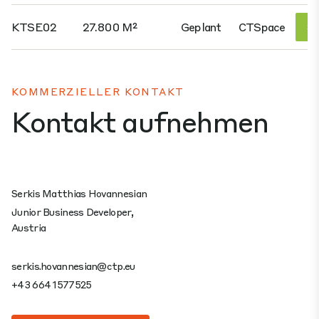
KTSE02
27.800 M²
Geplant
CTSpace
Si
KOMMERZIELLER KONTAKT
Kontakt aufnehmen
Serkis Matthias Hovannesian
Junior Business Developer,
Austria
serkis.hovannesian@ctp.eu
+43 664 1577525