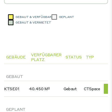
GEBAUT & VERFÜGBAR
GEPLANT
GEBAUT & VERMIETET
VERFÜGBARER
GEBÄUDE
STATUS
TYP
PLATZ
GEBAUT
KTSE01
40.450 M²
Gebaut
CTSpace
Si
GEPLANT