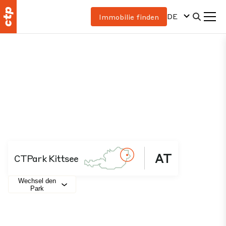
DE
Immobilie finden
AT
CTPark Kittsee
Wechsel den
Park