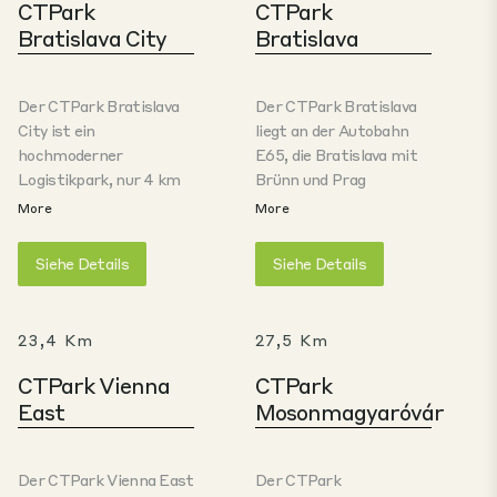
CTPark
CTPark
Bratislava City
Bratislava
Der CTPark Bratislava
Der CTPark Bratislava
City ist ein
liegt an der Autobahn
hochmoderner
E65, die Bratislava mit
Logistikpark, nur 4 km
Brünn und Prag
vom Stadtzentrum
verbindet, und grenzt an
More
More
Bratislavas entfernt in
das Volkswagen-
der Slovnaftská-Straße.
Automobilwerk. Er
Siehe Details
Siehe Details
Die moderne Anlage
bietet mehr als 130.000
bietet über 65.000 m²
m² Lager- und
hochwertige Lager- und
Produktionsfläche der
23,4 Km
27,5 Km
Gewerbeflächen. Der
A-Klasse, ideal für
Park deckt vielfältige
Unternehmen aus den
CTPark Vienna
CTPark
Geschäftsbedürfnisse
Bereichen Vertrieb,
East
Mosonmagyaróvár
ab, darunter
Logistik, Produktion und
Distribution und
Montage. Der Park
Logistik, E-Commerce-
befindet sich in der
Der CTPark Vienna East
Der CTPark
Fulfillment,
Region Bratislava -