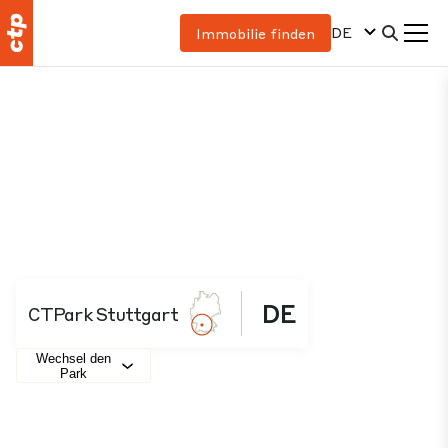
DE
Immobilie finden
DE
CTPark Stuttgart
Wechsel den
Park