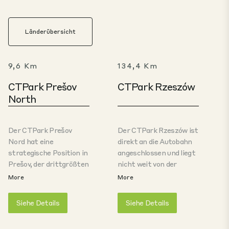
Länderübersicht
9,6 Km
134,4 Km
CTPark Prešov
CTPark Rzeszów
North
Der CTPark Prešov
Der CTPark Rzeszów ist
Nord hat eine
direkt an die Autobahn
strategische Position in
angeschlossen und liegt
Prešov, der drittgrößten
nicht weit von der
Stadt der Slowakei. Die
Grenze zur Ukraine und
More
More
Region Prešov profitiert
zur Slowakei sowie vom
von einer umfassenden
Stadtzentrum von
Siehe Details
Siehe Details
Verkehrsanbindung an
Rzeszów entfernt. Der
die gesamte Slowakei
Standort in der Nähe