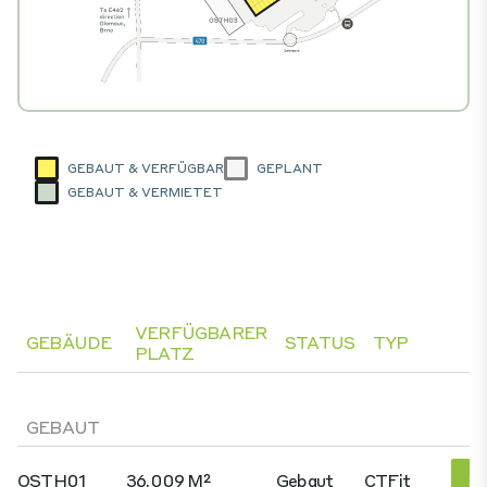
GEBAUT & VERFÜGBAR
GEPLANT
GEBAUT & VERMIETET
VERFÜGBARER
GEBÄUDE
STATUS
TYP
PLATZ
GEBAUT
OSTH01
36.009 M²
Gebaut
CTFit
Si