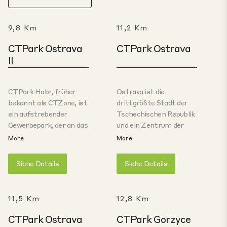
9,8 Km
11,2 Km
CTPark Ostrava
CTPark Ostrava
II
CTPark Habr, früher
Ostrava ist die
bekannt als CTZone, ist
drittgrößte Stadt der
ein aufstrebender
Tschechischen Republik
Gewerbepark, der an das
und ein Zentrum der
erfolgreiche
mährisch-schlesischen
More
More
Industriegebietsprojekt
Region. Die Wirtschaft
CTPark Ostrava
von Ostrava basierte
Siehe Details
Siehe Details
anknüpft. Dieser Park
früher auf dem
kombiniert die
Kohlebergbau und der
Revitalisierung älterer
Schwerindustrie (Eisen,
11,5 Km
12,8 Km
Gebäude mit einem
Stahl, Maschinenbau).
modernen Ansatz für
Die letzte Kohle wurde
CTPark Ostrava
CTPark Gorzyce
industrielle Nutzung und
1999 abgebaut, und in