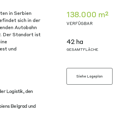
138.000 m²
ten in Serbien
indet sich in der
VERFÜGBAR
nzenden Autobahn
. Der Standort ist
42 ha
ine
est und
GESAMTFLÄCHE
Siehe Lageplan
der Logistik, den
biens Belgrad und