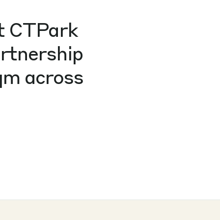
at CTPark
artnership
sqm across