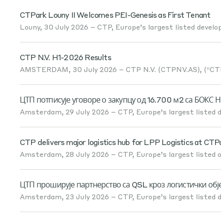
CTPark Louny II Welcomes PEI-Genesis as First Tenant
Louny, 30 July 2026 – CTP, Europe’s largest listed develop
CTP N.V. H1-2026 Results
AMSTERDAM, 30 July 2026 – CTP N.V. (CTPNV.AS), (“CTP”
ЦТП потписује уговоре о закупцу од 16.700 м2 са БОКС 
Amsterdam, 29 July 2026 – CTP, Europe’s largest listed de
CTP delivers major logistics hub for LPP Logistics at CTP
Amsterdam, 28 July 2026 – CTP, Europe’s largest listed ow
ЦТП проширује партнерство са QSL кроз логистички обје
Amsterdam, 23 July 2026 – CTP, Europe’s largest listed de