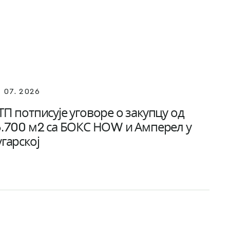
. 07. 2026
ТП потписује уговоре о закупцу од
6.700 м2 са БОКС НОW и Амперел у
угарској