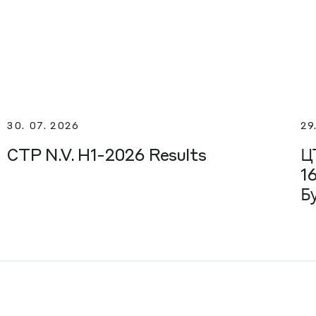
30. 07. 2026
29
CTP N.V. H1-2026 Results
Ц
1
Б