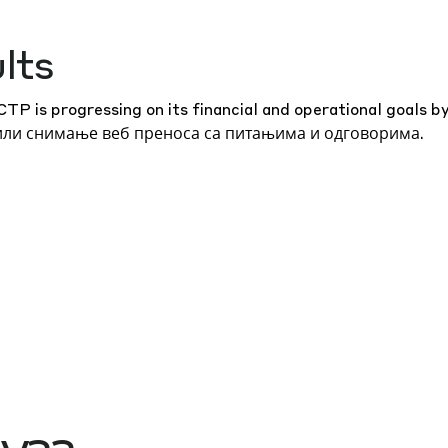
lts
P is progressing on its financial and operational goals b
или
снимање веб преноса
са питањима и одговорима.