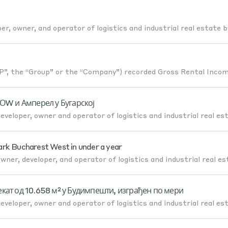
er, owner, and operator of logistics and industrial real estate b
, the “Group” or the “Company”) recorded Gross Rental Incom
НОW и Амперел у Бугарској
veloper, owner and operator of logistics and industrial real es
ark Bucharest West in under a year
ner, developer, and operator of logistics and industrial real es
кат од 10.658 м² у Будимпешти, изграђен по мери
veloper, owner and operator of logistics and industrial real es