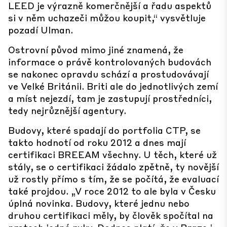
LEED je výrazně komerčnější a řadu aspektů
si v něm uchazeči můžou koupit,“ vysvětluje
pozadí Ulman.
Ostrovní původ mimo jiné znamená, že
informace o právě kontrolovaných budovách
se nakonec opravdu schází a prostudovávají
ve Velké Británii. Briti ale do jednotlivých zemí
a míst nejezdí, tam je zastupují prostředníci,
tedy nejrůznější agentury.
Budovy, které spadají do portfolia CTP, se
takto hodnotí od roku 2012 a dnes mají
certifikaci BREEAM všechny. U těch, které už
stály, se o certifikaci žádalo zpětně, ty novější
už rostly přímo s tím, že se počítá, že evaluací
také projdou. „V roce 2012 to ale byla v Česku
úplná novinka. Budovy, které jednu nebo
druhou certifikaci měly, by člověk spočítal na