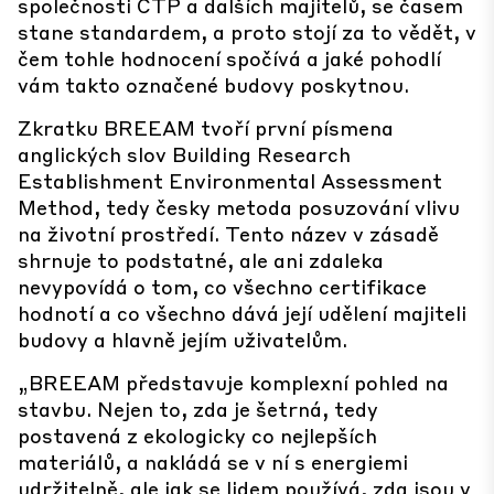
společnosti CTP a dalších majitelů, se časem
stane standardem, a proto stojí za to vědět, v
čem tohle hodnocení spočívá a jaké pohodlí
vám takto označené budovy poskytnou.
Zkratku BREEAM tvoří první písmena
anglických slov Building Research
Establishment Environmental Assessment
Method, tedy česky metoda posuzování vlivu
na životní prostředí. Tento název v zásadě
shrnuje to podstatné, ale ani zdaleka
nevypovídá o tom, co všechno certifikace
hodnotí a co všechno dává její udělení majiteli
budovy a hlavně jejím uživatelům.
„BREEAM představuje komplexní pohled na
stavbu. Nejen to, zda je šetrná, tedy
postavená z ekologicky co nejlepších
materiálů, a nakládá se v ní s energiemi
udržitelně, ale jak se lidem používá, zda jsou v