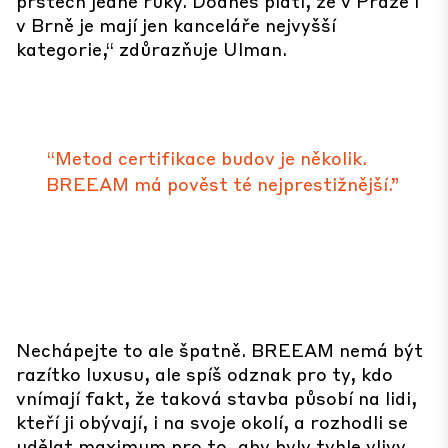
prstech jedné ruky. Dodnes platí, že v Praze i
v Brně je mají jen kanceláře nejvyšší
kategorie,“ zdůrazňuje Ulman.
“Metod certifikace budov je několik.
BREEAM má pověst té nejprestižnější.”
Nechápejte to ale špatně. BREEAM nemá být
razítko luxusu, ale spíš odznak pro ty, kdo
vnímají fakt, že taková stavba působí na lidi,
kteří ji obývají, i na svoje okolí, a rozhodli se
udělat maximum pro to, aby byly tyhle vlivy