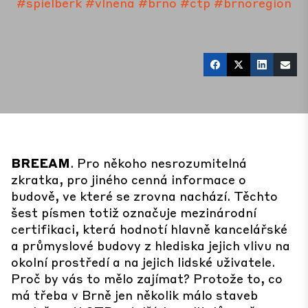
#spielberk
#vlnena
#brno
#ctp
#brnoregion
BREEAM
. Pro někoho nesrozumitelná
zkratka, pro jiného cenná informace o
budově, ve které se zrovna nachází. Těchto
šest písmen totiž označuje mezinárodní
certifikaci, která hodnotí hlavně kancelářské
a průmyslové budovy z hlediska jejich vlivu na
okolní prostředí a na jejich lidské uživatele.
Proč by vás to mělo zajímat? Protože to, co
má třeba v Brně jen několik málo staveb