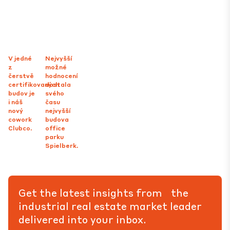
V jedné
Nejvyšší
z
možné
čerstvě
hodnocení
certifikovaných
dostala
budov je
svého
i náš
času
nový
nejvyšší
cowork
budova
Clubco.
office
parku
Spielberk.
Get the latest insights from the
industrial real estate market leader
delivered into your inbox.