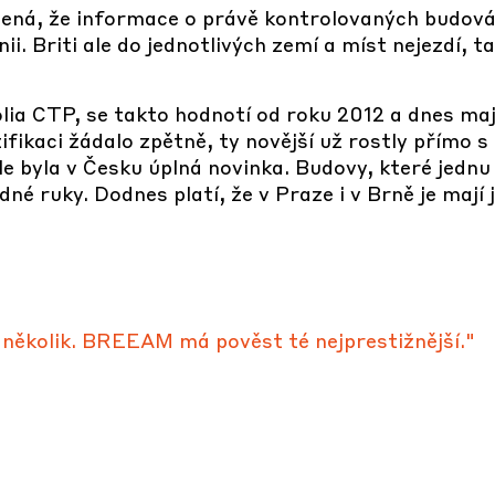
ená, že informace o právě kontrolovaných budová
ii. Briti ale do jednotlivých zemí a míst nejezdí, t
olia CTP, se takto hodnotí od roku 2012 a dnes ma
tifikaci žádalo zpětně, ty novější už rostly přímo s 
le byla v Česku úplná novinka. Budovy, které jednu
dné ruky. Dodnes platí, že v Praze i v Brně je mají 
 několik. BREEAM má pověst té nejprestižnější."