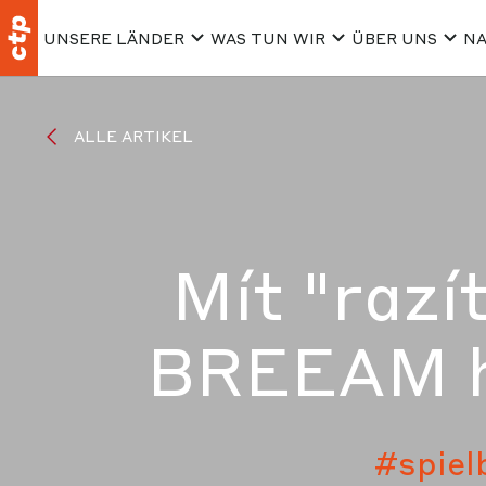
UNSERE LÄNDER
WAS TUN WIR
ÜBER UNS
NA
ALLE ARTIKEL
Mít "razí
BREEAM hl
#spiel