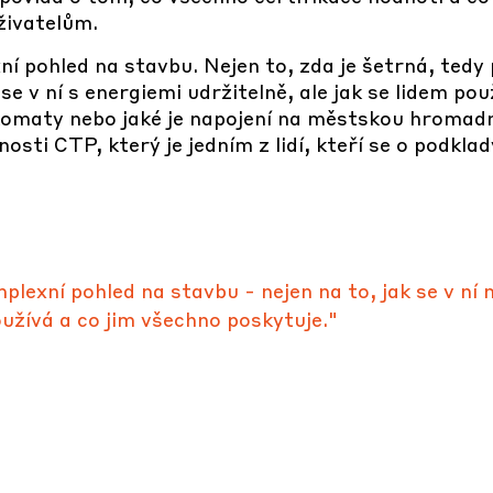
uživatelům.
pohled na stavbu. Nejen to, zda je šetrná, tedy 
e v ní s energiemi udržitelně, ale jak se lidem použí
omaty nebo jaké je napojení na městskou hromadn
sti CTP, který je jedním z lidí, kteří se o podklady
exní pohled na stavbu - nejen na to, jak se v ní 
používá a co jim všechno poskytuje."