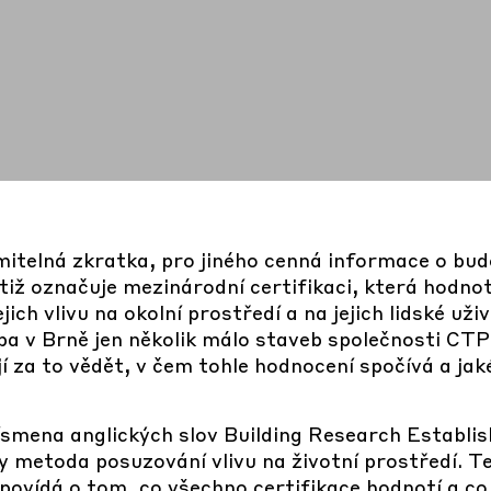
itelná zkratka, pro jiného cenná informace o bud
tiž označuje mezinárodní certifikaci, která hodnot
ich vlivu na okolní prostředí a na jejich lidské uži
ba v Brně jen několik málo staveb společnosti CTP
í za to vědět, v čem tohle hodnocení spočívá a ja
smena anglických slov Building Research Establ
metoda posuzování vlivu na životní prostředí. Te
povídá o tom, co všechno certifikace hodnotí a co 