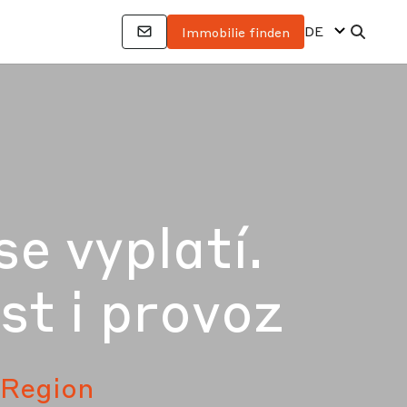
DE
Immobilie finden
e vyplatí.
t i provoz
Region