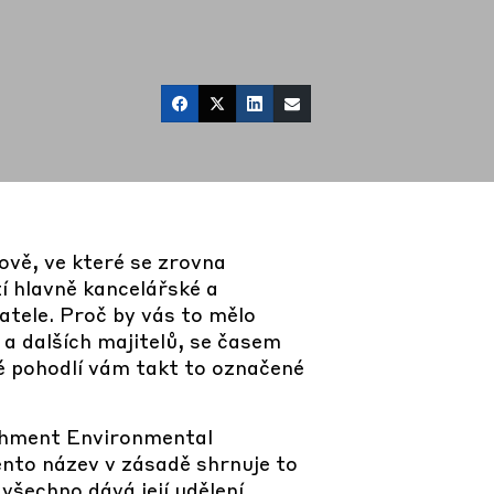
ově, ve které se zrovna
í hlavně kancelářské a
vatele. Proč by vás to mělo
 a dalších majitelů, se časem
ké pohodlí vám takt to označené
ishment Environmental
nto název v zásadě shrnuje to
všechno dává její udělení