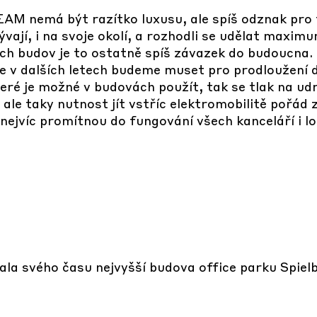
AM nemá být razítko luxusu, ale spíš odznak pro t
bývají, i na svoje okolí, a rozhodli se udělat maximu
ých budov je to ostatně spíš závazek do budoucna.
že v dalších letech budeme muset pro prodloužení 
které je možné v budovách použít, tak se tlak na ud
ale taky nutnost jít vstříc elektromobilitě pořád z
o nejvíc promítnou do fungování všech kanceláří i l
la svého času nejvyšší budova office parku Spielb