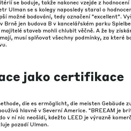
érií se boduje, takže nakonec vzejde z hodnocení č
etr Ulman se s kolegy naposledy staral o hodnocen
pší možné bodování, tedy označení "excellent". Vy
v Brně jen budova B v kancelářském parku Spielb
e majitelé staveb mohli chlubit věčně. A že by získá
 mají, musí splňovat všechny podmínky, za které bod
vu.
ace jako certifikace
hode, die es ermöglicht, die meisten Gebäude zu
používá hlavně v Severní Americe. "BREEAM je brit
do v ní nic neošidí, kdežto LEED je výrazně komer
luje pozadí Ulman.