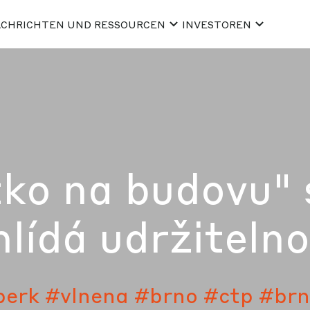
CHRICHTEN UND RESSOURCEN
INVESTOREN
tko na budovu" s
ídá udržitelnos
berk
#vlnena
#brno
#ctp
#brn