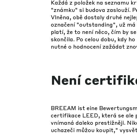
Každá z položek na seznamu krit
"známku" si budova zaslouží. P
Vlněna, obě dostaly druhé nejle
označení "outstanding", už má 
platí, že to není něco, čím by s
skončila. Po celou dobu, kdy ho
nutné o hodnocení zažádat zno
Není certifik
BREEAM ist eine Bewertungsmet
certifikace LEED, která se ale 
vnímaná daleko prestižněji. Nik
uchazeči můžou koupit," vysvět