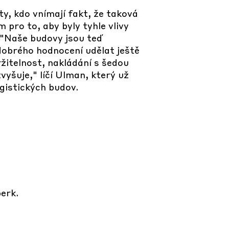
y, kdo vnímají fakt, že taková
m pro to, aby byly tyhle vlivy
 "Naše budovy jsou teď
dobrého hodnocení udělat ještě
ržitelnost, nakládání s šedou
vyšuje," líčí Ulman, který už
ogistických budov.
erk.