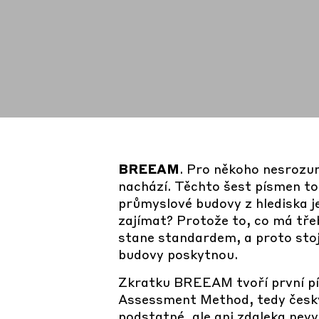
BREEAM
. Pro někoho nesrozum
nachází. Těchto šest písmen to
průmyslové budovy z hlediska jej
zajímat? Protože to, co má tře
stane standardem, a proto stoj
budovy poskytnou.
Zkratku BREEAM tvoří první pí
Assessment Method, tedy česky 
podstatné, ale ani zdaleka nevy