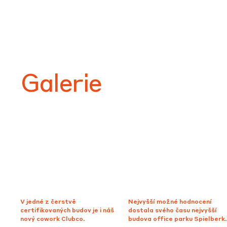
Galerie
V jedné z čerstvě
Nejvyšší možné hodnocení
certifikovaných budov je i náš
dostala svého času nejvyšší
nový cowork Clubco.
budova office parku Spielberk