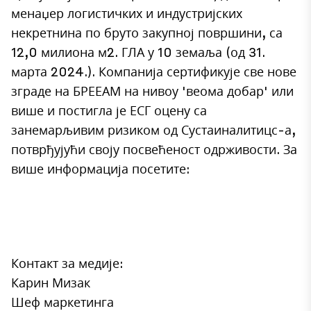
менаџер логистичких и индустријских
некретнина по бруто закупној површини, са
12,0 милиона м2. ГЛА у 10 земаља (од 31.
марта 2024.). Компанија сертификује све нове
зграде на БРЕЕАМ на нивоу 'веома добар' или
више и постигла је ЕСГ оцену са
занемарљивим ризиком од Сустаиналитицс-а,
потврђујући своју посвећеност одрживости. За
више информација посетите:
Контакт за медије:
Карин Мизак
Шеф маркетинга