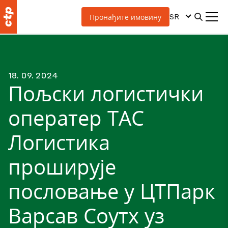
SR
Пронађите имовину
18. 09. 2024
Пољски логистички
оператер ТАС
Логистика
проширује
пословање у ЦТПарк
Варсав Соутх уз