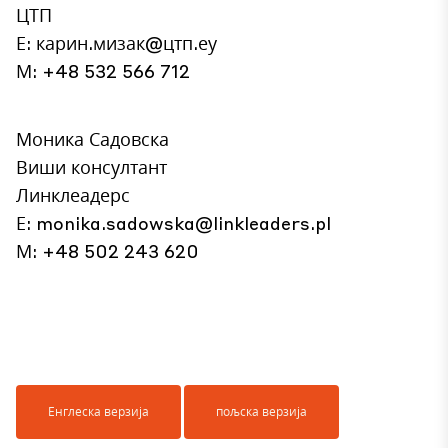
ЦТП
Е: карин.мизак@цтп.еу
М: +48 532 566 712
Моника Садовска
Виши консултант
Линклеадерс
Е:
monika.sadowska@linkleaders.pl
М: +48 502 243 620
Енглеска верзија
пољска верзија