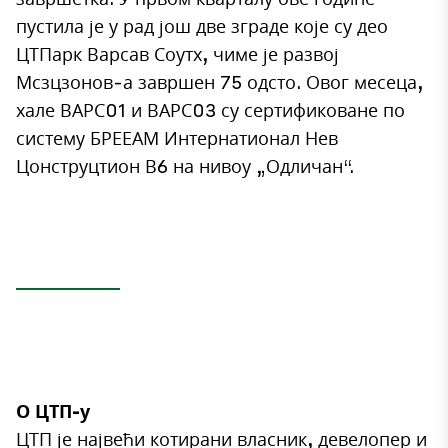
пустила је у рад још две зграде које су део
ЦТПарк Варсав Соутх, чиме је развој
Мсзцзонов-а завршен 75 одсто. Овог месеца,
хале ВАРС01 и ВАРС03 су сертификоване по
систему БРЕЕАМ Интернатионал Нев
Цонструцтион В6 на нивоу „Одличан“.
О ЦТП-у
ЦТП је највећи котирани власник, девелопер и