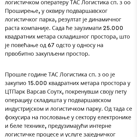
логистичком оператеру ТАС Логистика сп. з оо
Проширење, у оквиру подваршавског
логистичког парка, резултат је динамичног
раста компаније. Сада ће заузимати 25.000
квадратних метара складишног простора, што
је повећање од 67 одсто у односу на
првобитно закупљени простор.
Прошле године ТАС Логистика сп. з оо је
закупио 15.000 квадратних метара простора у
ЦТПарк Варсав Соутх, покренувши своју пету
операцију складишта у подваршавском
индустријском и логистичком парку. Од тада се
фокусира на пословање у сектору електронике
и беле технике, предузимајући интерне
логистичке процесе и услуге заједничког