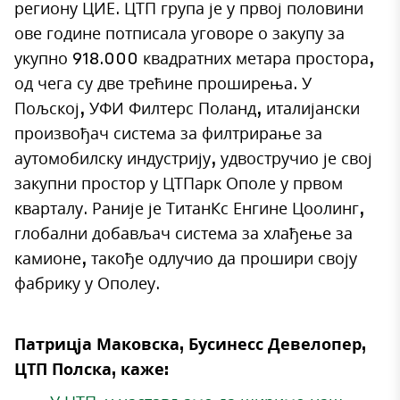
региону ЦИЕ. ЦТП група је у првој половини
ове године потписала уговоре о закупу за
укупно 918.000 квадратних метара простора,
од чега су две трећине проширења. У
Пољској, УФИ Филтерс Поланд, италијански
произвођач система за филтрирање за
аутомобилску индустрију, удвостручио је свој
закупни простор у ЦТПарк Ополе у првом
кварталу. Раније је ТитанКс Енгине Цоолинг,
глобални добављач система за хлађење за
камионе, такође одлучио да прошири своју
фабрику у Ополеу.
Патрицја Маковска, Бусинесс Девелопер,
ЦТП Полска, каже: