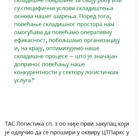
су специфични услови складиштења
основа нашег ширења. Поред тога,
повећање складишног простора нам
омогућава да повећамо оперативну
ефикасност, побољшамо организацију
и, на крају, оптимизујемо наше
складишне процесе – што је значајан
допринос повећању наше
конкурентности у сектору логистичких
услуга.”
ТАС Логистика сп. з оо није први закупац који
је одлучио да се прошири у оквиру ЦТПаркс у