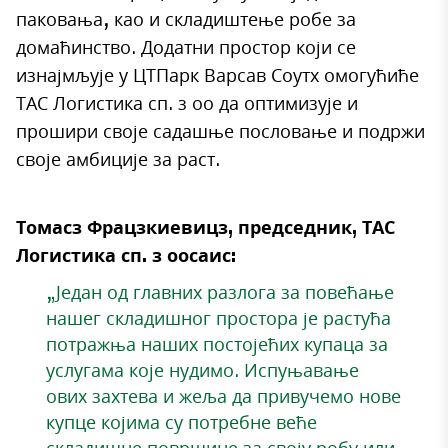
паковања, као и складиштење робе за
домаћинство. Додатни простор који се
изнајмљује у ЦТПарк Варсав Соутх омогућиће
ТАС Логистика сп. з оо да оптимизује и
прошири своје садашње пословање и подржи
своје амбиције за раст.
Томасз Фрацзкиевицз, председник, ТАС
Логистика сп. з оосаис:
„Један од главних разлога за повећање
нашег складишног простора је растућа
потражња наших постојећих купаца за
услугама које нудимо. Испуњавање
ових захтева и жеља да привучемо нове
купце којима су потребне веће
складишне површине за своју робу или