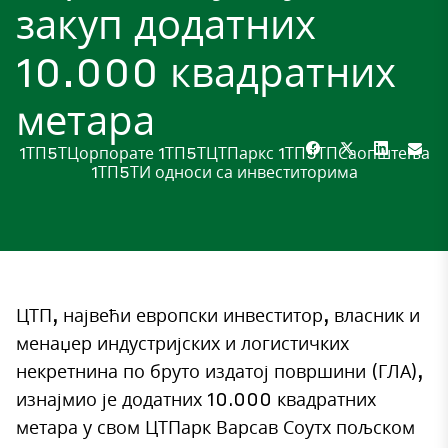
закуп додатних
10.000 квадратних
метара
1ТП5ТЦорпорате
1ТП5ТЦТПаркс
1ТП5ТПСаопштења
1ТП5ТИ односи са инвеститорима
ЦТП, највећи европски инвеститор, власник и
менаџер индустријских и логистичких
некретнина по бруто издатој површини (ГЛА),
изнајмио је додатних 10.000 квадратних
метара у свом ЦТПарк Варсав Соутх пољском