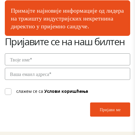
Примајте најновије информације од лидера
на тржишту индустријских некретнина
директно у пријемно сандуче.
Пријавите се на наш билтен
слажем се са
Услови коришћења