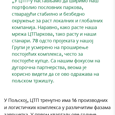
„У ЦТП-у настављамо да ширимо наш
портфолио пословних паркова,
стварајући стабилно и безбедно
окружење за раст локалних и глобалних
компанија. Наравно, како расте наша
мрежа ЦТПаркова, тако расту и наши
станари. 78 одсто пројеката у нашој
Групи је усмерено на проширење
постојећих комплекса, често за
постојеће купце. Са нашим фокусом на
дугорочна партнерства, веома је
корисно видети да се ово одражава на
пољском тржишту.
У Пољској, ЦТП тренутно има 16 производних
и логистичких комплекса у различитим фазама
завршетка. У првом кварталу ове године