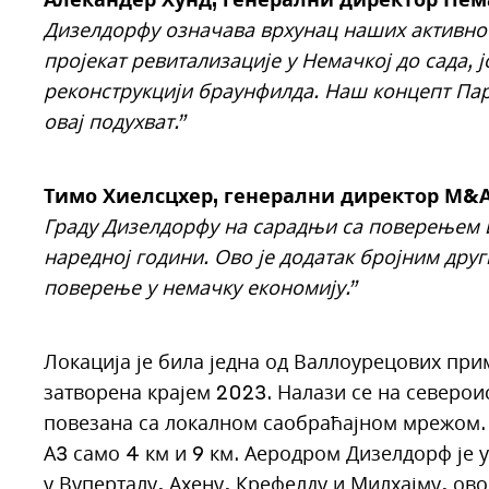
Дизелдорфу означава врхунац наших активнос
пројекат ревитализације у Немачкој до сада,
реконструкцији браунфилда. Наш концепт Пар
овај подухват.”
Тимо Хиелсцхер, генерални директор М&
Граду Дизелдорфу на сарадњи са поверењем и
наредној години. Ово је додатак бројним др
поверење у немачку економију.”
Локација је била једна од Валлоурецових при
затворена крајем 2023. Налази се на североис
повезана са локалном саобраћајном мрежом. А
А3 само 4 км и 9 км. Аеродром Дизелдорф је у
у Вуперталу, Ахену, Крефелду и Милхајму, ово 