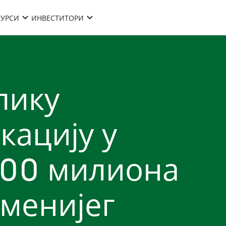
СУРСИ
ИНВЕСТИТОРИ
лику
кацију у
700 милиона
еменијег