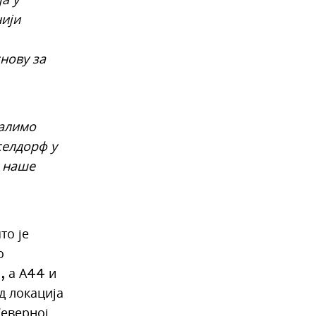
нији
нову за
валимо
селдорф у
а наше
то је
о
, а А44 и
д локација
Северној