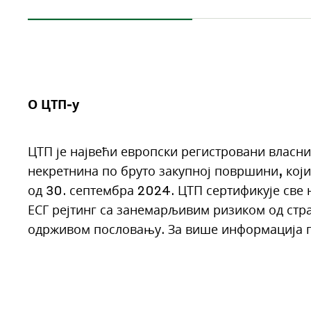
О ЦТП-у
ЦТП је највећи европски регистровани власни
некретнина по бруто закупној површини, који
од 30. септембра 2024. ЦТП сертификује све
ЕСГ рејтинг са занемарљивим ризиком од стр
одрживом пословању. За више информација п