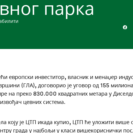
овног парка
абилити
ћи европски инвеститор, власник и менаџер индус
вршини (ГЛА), договорио је уговор од 155 милиона
тире на преко 830.000 квадратних метара у Диселд
оизвођач цевних система.
ела коју је ЦТП икада купио, ЦТП ће уложити више
нтру града у најбољи у класи вишекориснички по