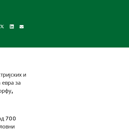
тријских и
 евра за
орфу,
 од 700
словни