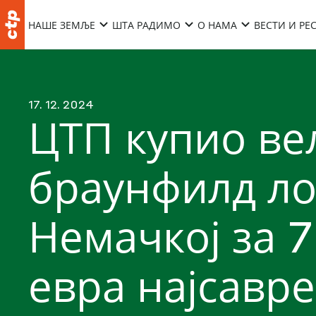
НАШЕ ЗЕМЉЕ
ШТА РАДИМО
О НАМА
ВЕСТИ И РЕ
17. 12. 2024
ЦТП купио ве
браунфилд ло
Немачкој за 
евра најсавр