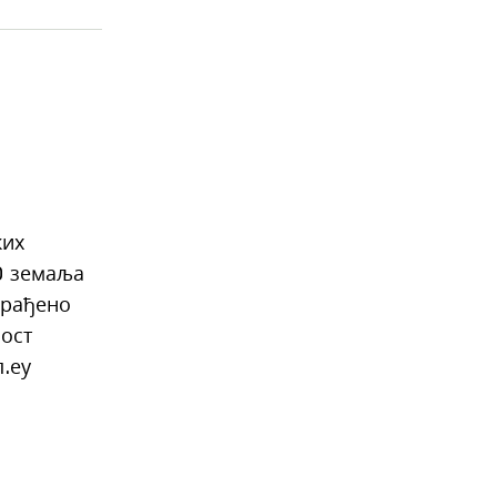
ких
10 земаља
арађено
ност
п.еу