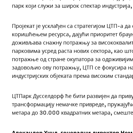
парк који служи за широк спектар индустрија
Пројекат је усклађен са стратегијом ЦТП-а да
коришћењем ресурса, дајући приоритет брау
доживљава снажну потражњу за висококвалит
парковима усред раста нових сектора, као шт
потражње од стране окупатора за одрживијим
задовољио ову потражњу, ЦТП се фокусира на
индустријских објеката према високим станд
ЦТПарк Дусселдорф ће бити развијен да приву
трансформацију немачке привреде, пружајући
метара до 30.000 квадратних метара, смештен
Алекандер Хунд, генерални директор Нема