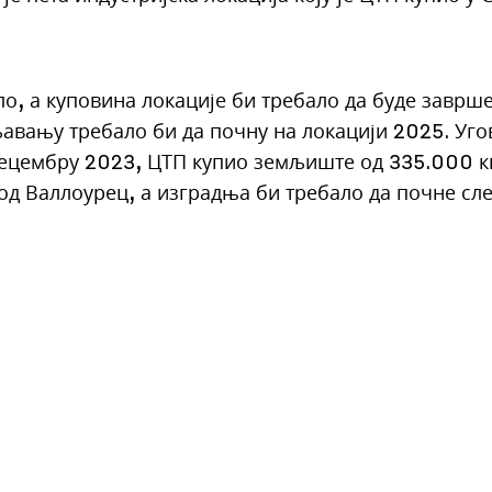
, а куповина локације би требало да буде заврше
вању требало би да почну на локацији 2025. Угов
 децембру 2023, ЦТП купио земљиште од 335.000 
 од Валлоурец, а изградња би требало да почне сл