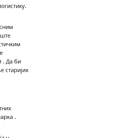
логистику.
асним
иште
стичким
е
 . Да би
е старијих
тних
арка .
а у