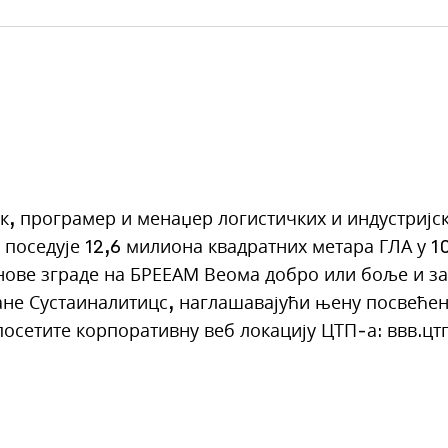
к, програмер и менаџер логистичких и индустријс
 поседује 12,6 милиона квадратних метара ГЛА у 
 нове зграде на БРЕЕАМ Веома добро или боље и з
ане Сустаиналитицс, наглашавајући њену посвеће
осетите корпоративну веб локацију ЦТП-а:
ввв.цт