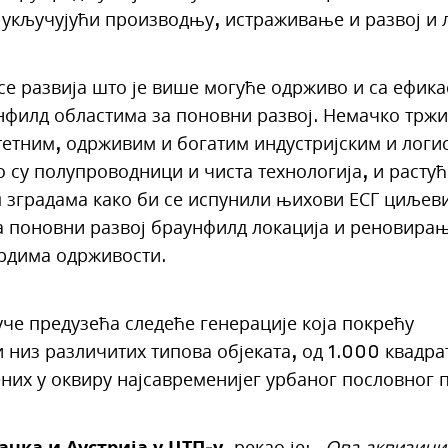
, укључујући производњу, истраживање и развој и 
 се развија што је више могуће одрживо и са ефик
нфилд областима за поновни развој. Немачко трж
етним, одрживим и богатим индустријским и логи
о су полупроводници и чиста технологија, и растућ
 зградама како би се испунили њихови ЕСГ циљеви
 поновни развој браунфилд локација и реновирањ
ардима одрживости.
че предузећа следеће генерације која покрећу
 низ различитих типова објеката, од 1.000 квадра
их у оквиру најсавременијег урбаног пословног п
чка и Аустрија у ЦТП-у
, рекао је: „
Ова аквизициј