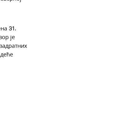
на 31.
ор је
квадратних
едеће