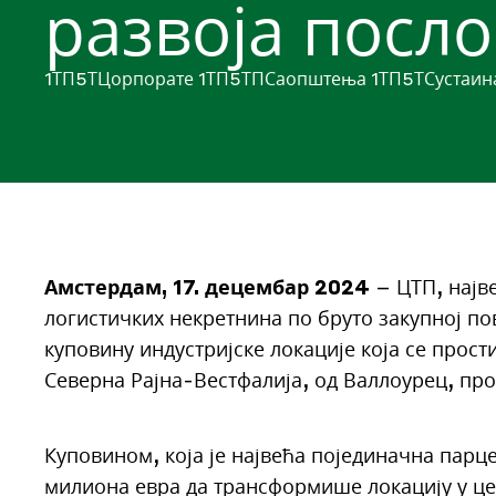
развоја посл
1ТП5ТЦорпорате
1ТП5ТПСаопштења
1ТП5ТСустаин
Амстердам, 17. децембар 2024
– ЦТП, најве
логистичких некретнина по бруто закупној по
куповину индустријске локације која се прос
Северна Рајна-Вестфалија, од Валлоурец, пр
Куповином, која је највећа појединачна парц
милиона евра да трансформише локацију у це