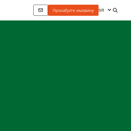
SR
Пронађите имовину