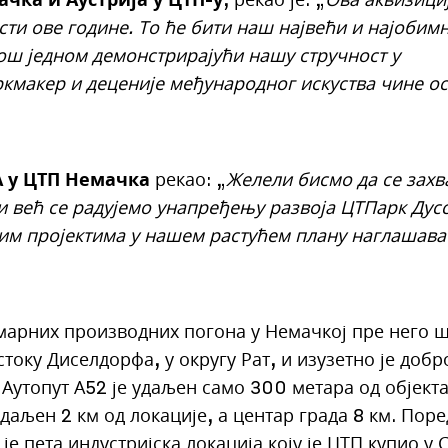
ти ове године. То ће бити наш највећи и најобим
 још једном демонстрирајући нашу стручност у
кмакер и деценије међународног искуства чине ос
А у ЦТП Немачка
рекао: „
Желели бисмо да се зах
 већ се радујемо унапређењу развоја ЦТПарк Дус
угим пројектима у нашем растућем плану наглашав
марних производних погона у Немачкој пре него ш
току Диселдорфа, у округу Рат, и изузетно је добр
утопут А52 је удаљен само 300 метара од објекта
даљен 2 км од локације, а центар града 8 км. Поре
је пета индустријска локација коју је ЦТП купио у 