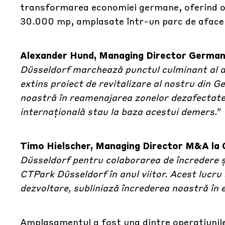
transformarea economiei germane, oferind o ga
30.000 mp, amplasate într-un parc de afaceri
Alexander Hund, Managing Director Germani
Düsseldorf marchează punctul culminant al act
extins proiect de revitalizare al nostru din
noastră în reamenajarea zonelor dezafectate
internațională stau la baza acestui demers.”
Timo Hielscher, Managing Director M&A l
Düsseldorf pentru colaborarea de încredere 
CTPark Düsseldorf în anul viitor. Acest lucru
dezvoltare, subliniază încrederea noastră în
Amplasamentul a fost una dintre operațiunile