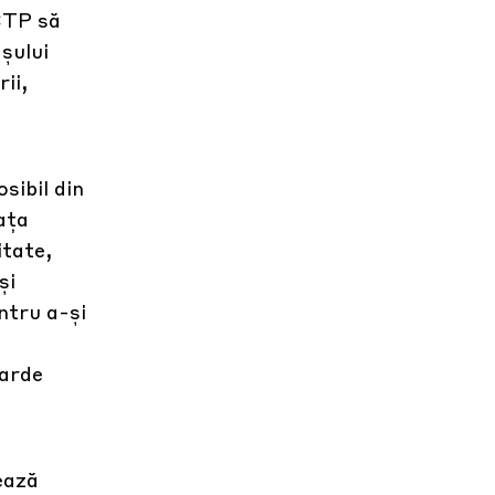
 CTP să
șului
ii,
sibil din
ața
itate,
și
entru a-și
darde
ează