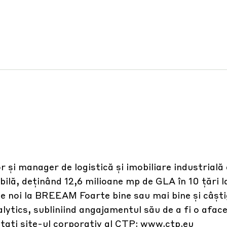
 și manager de logistică și imobiliare industrială 
bilă, deținând 12,6 milioane mp de GLA în 10 țări l
le noi la BREEAM Foarte bine sau mai bine și câșt
alytics, subliniind angajamentul său de a fi o afac
itați site-ul corporativ al CTP:
www.ctp.eu