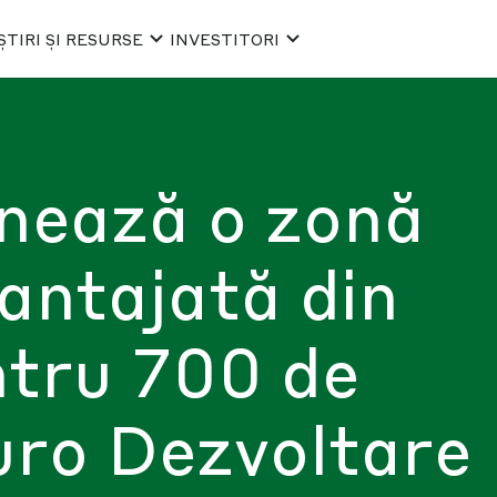
ȘTIRI ȘI RESURSE
INVESTITORI
onează o zonă
antajată din
tru 700 de
uro Dezvoltare