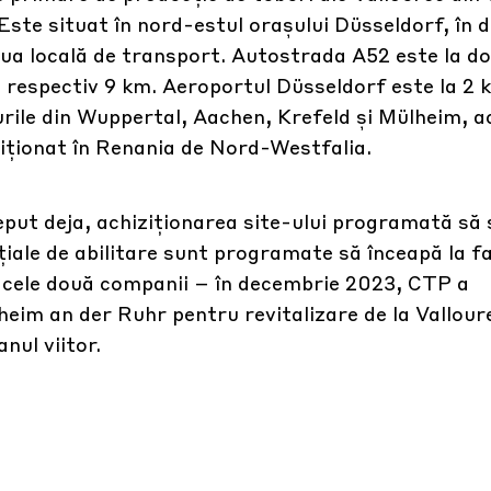
. Este situat în nord-estul orașului Düsseldorf, în d
aua locală de transport. Autostrada A52 este la d
 respectiv 9 km. Aeroportul Düsseldorf este la 2 k
turile din Wuppertal, Aachen, Krefeld și Mülheim, 
iziționat în Renania de Nord-Westfalia.
put deja, achiziționarea site-ului programată să 
țiale de abilitare sunt programate să înceapă la fa
e cele două companii – în decembrie 2023, CTP a
eim an der Ruhr pentru revitalizare de la Vallour
nul viitor.