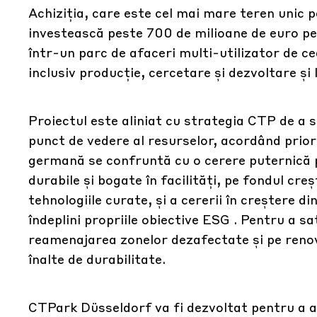
Achiziția, care este cel mai mare teren unic 
investească peste 700 de milioane de euro p
într-un parc de afaceri multi-utilizator de c
inclusiv producție, cercetare și dezvoltare și 
Proiectul este aliniat cu strategia CTP de a s
punct de vedere al resurselor, acordând prio
germană se confruntă cu o cerere puternică pen
durabile și bogate în facilități, pe fondul cre
tehnologiile curate, și a cererii în creștere d
îndeplini propriile obiective ESG . Pentru a 
reamenajarea zonelor dezafectate și pe renov
înalte de durabilitate.
CTPark Düsseldorf va fi dezvoltat pentru a a