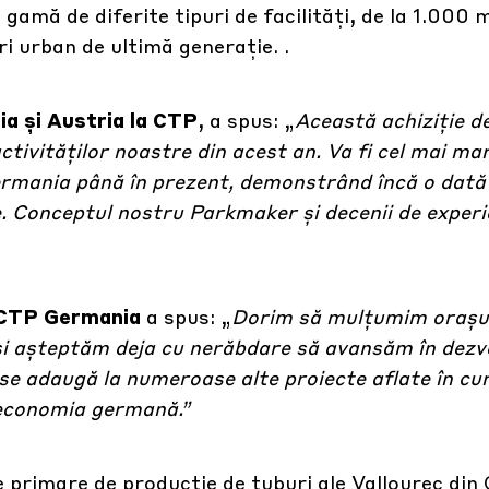
mă de diferite tipuri de facilități, de la 1.000 m
 urban de ultimă generație. .
a și Austria la CTP
, a spus: „
Această achiziție de
ivităților noastre din acest an. Va fi cel mai mar
 Germania până în prezent, demonstrând încă o dată
. Conceptul nostru Parkmaker și decenii de exper
a CTP Germania
a spus: „
Dorim să mulțumim orașu
și așteptăm deja cu nerăbdare să avansăm în dezv
 se adaugă la numeroase alte proiecte aflate în cu
 economia germană.”
 primare de producție de tuburi ale Vallourec di