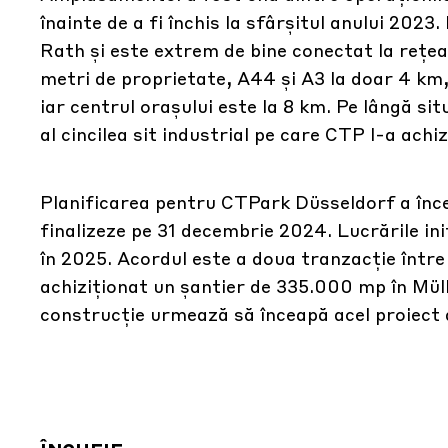
înainte de a fi închis la sfârșitul anului 2023
Rath și este extrem de bine conectat la rețe
metri de proprietate, A44 și A3 la doar 4 km,
iar centrul orașului este la 8 km. Pe lângă si
al cincilea sit industrial pe care CTP l-a ach
Planificarea pentru CTPark Düsseldorf a înce
finalizeze pe 31 decembrie 2024. Lucrările ini
în 2025. Acordul este a doua tranzacție într
achiziționat un șantier de 335.000 mp în Mülh
construcție urmează să înceapă acel proiect a