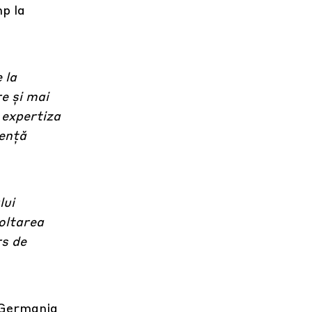
p la
 la
e și mai
 expertiza
iență
lui
oltarea
rs de
n Germania