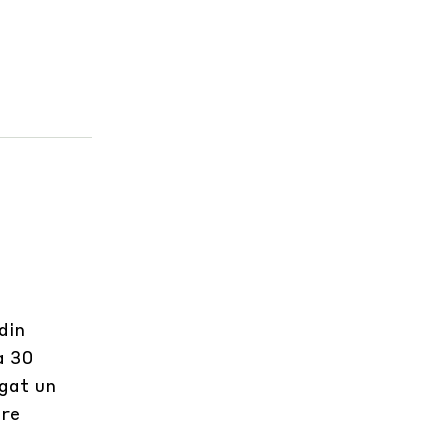
din
a 30
igat un
ere