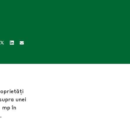
oprietăți
asupra unei
0 mp în
.