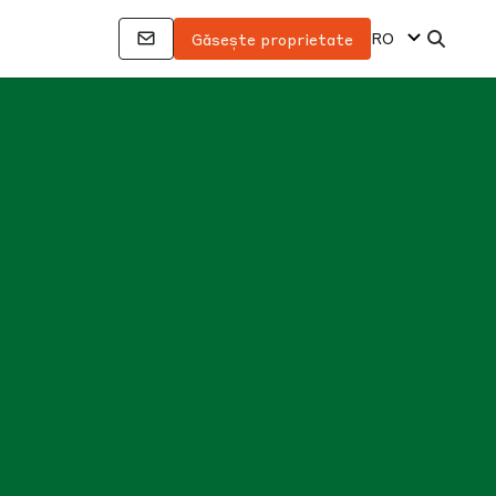
RO
Găsește proprietate