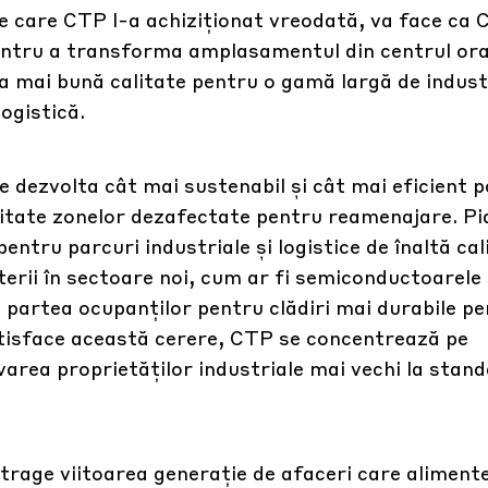
pe care CTP l-a achiziționat vreodată, va face ca
entru a transforma amplasamentul din centrul ora
ea mai bună calitate pentru o gamă largă de industr
logistică.
e dezvolta cât mai sustenabil și cât mai eficient po
ritate zonelor dezafectate pentru reamenajare. Pi
tru parcuri industriale și logistice de înaltă cal
șterii în sectoare noi, cum ar fi semiconductoarele 
in partea ocupanților pentru clădiri mai durabile p
satisface această cerere, CTP se concentrează pe
area proprietăților industriale mai vechi la stan
trage viitoarea generație de afaceri care aliment