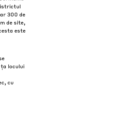
istrictul
oar 300 de
m de site,
acesta este
se
ța locului
ec, cu