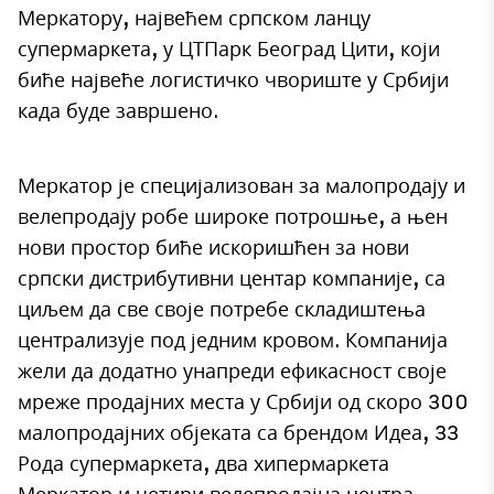
Меркатору, највећем српском ланцу
супермаркета, у ЦТПарк Београд Цити, који
биће највеће логистичко чвориште у Србији
када буде завршено.
Меркатор је специјализован за малопродају и
велепродају робе широке потрошње, а њен
нови простор биће искоришћен за нови
српски дистрибутивни центар компаније, са
циљем да све своје потребе складиштења
централизује под једним кровом. Компанија
жели да додатно унапреди ефикасност своје
мреже продајних места у Србији од скоро 300
малопродајних објеката са брендом Идеа, 33
Рода супермаркета, два хипермаркета
Меркатор и четири велепродајна центра