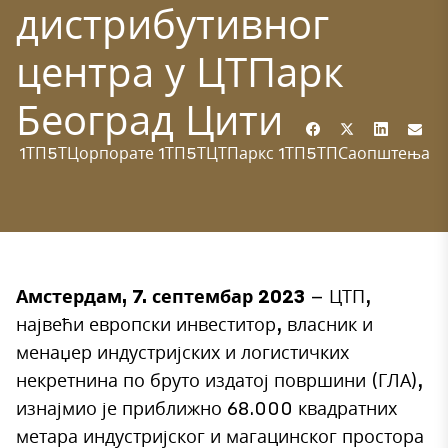
дистрибутивног
центра у ЦТПарк
Београд Цити
1ТП5ТЦорпорате
1ТП5ТЦТПаркс
1ТП5ТПСаопштења
Амстердам, 7. септембар 2023
– ЦТП,
највећи европски инвеститор, власник и
менаџер индустријских и логистичких
некретнина по бруто издатој површини (ГЛА),
изнајмио је приближно 68.000 квадратних
метара индустријског и магацинског простора