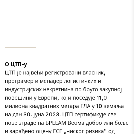
О ЦТП-у
ЦТП је највећи регистровани власник,
програмер и менаџер логистичких и
индустријских некретнина по бруто закупној
површини у Европи, који поседује 11,0
милиона квадратних метара ГЛА у 10 земаља
на дан 30. јуна 2023. ЦТП сертификује све
нове зграде на БРЕЕАМ Веома добро или боље
и зарађено оцену ЕСГ „ниског ризика” од