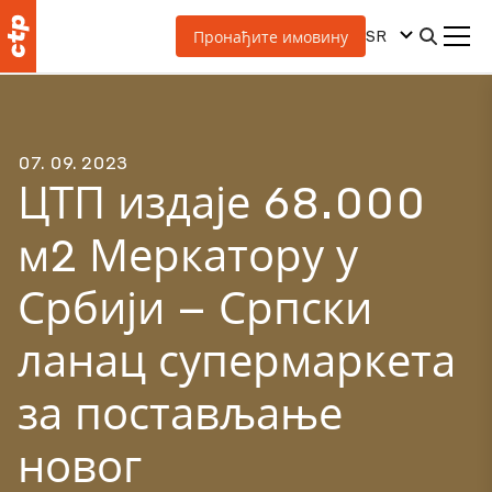
SR
Пронађите имовину
07. 09. 2023
ЦТП издаје 68.000
м2 Меркатору у
Србији – Српски
ланац супермаркета
за постављање
новог