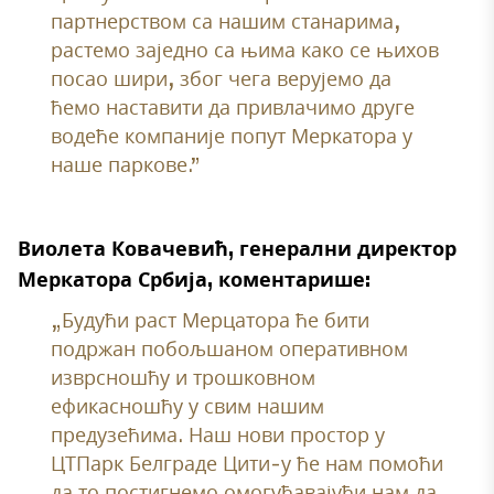
партнерством са нашим станарима,
растемо заједно са њима како се њихов
посао шири, због чега верујемо да
ћемо наставити да привлачимо друге
водеће компаније попут Меркатора у
наше паркове.”
Виолета Ковачевић, генерални директор
Меркатора Србија, коментарише:
„Будући раст Мерцатора ће бити
подржан побољшаном оперативном
изврсношћу и трошковном
ефикасношћу у свим нашим
предузећима. Наш нови простор у
ЦТПарк Белграде Цити-у ће нам помоћи
да то постигнемо омогућавајући нам да