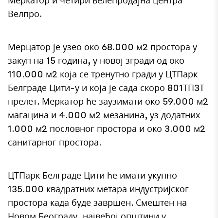
Велпро.
Мерцатор је узео око 68.000 м2 простора у
закуп на 15 година, у новој згради од око
110.000 м2 која се тренутно гради у ЦТПарк
Белграде Цити-у и која је сада скоро 801ТП3Т
прелет. Меркатор ће заузимати око 59.000 м2
магацина и 4.000 м2 мезанина, уз додатних
1.000 м2 пословног простора и око 3.000 м2
санитарног простора.
ЦТПарк Белграде Цити ће имати укупно
135.000 квадратних метара индустријског
простора када буде завршен. Смештен на
Новом Београду, највећој општини у