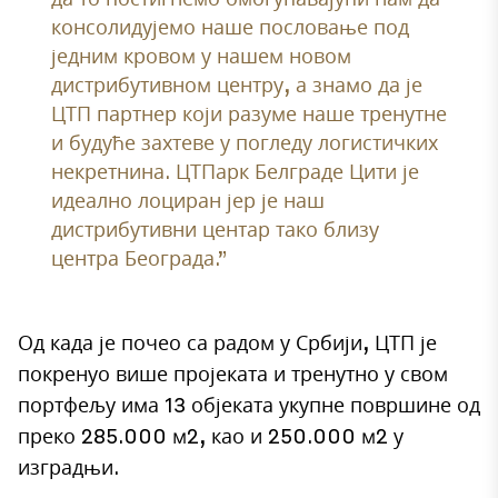
консолидујемо наше пословање под
једним кровом у нашем новом
дистрибутивном центру, а знамо да је
ЦТП партнер који разуме наше тренутне
и будуће захтеве у погледу логистичких
некретнина. ЦТПарк Белграде Цити је
идеално лоциран јер је наш
дистрибутивни центар тако близу
центра Београда.”
Од када је почео са радом у Србији, ЦТП је
покренуо више пројеката и тренутно у свом
портфељу има 13 објеката укупне површине од
преко 285.000 м2, као и 250.000 м2 у
изградњи.