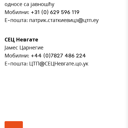
односе са јавношћу
Мобилни: +31 (0) 629 596 119
Е-пошта: патрик.статкиевицз@цтп.еу
СЕЦ Невгате
Јамес Царнегие
Мобилни: +44 (0)7827 486 224
Е-пошта: ЦТП@СЕЦНевгате.цо.ук