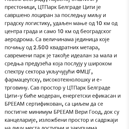
престоници, ЦТПарк Белграде Цити је
савршено лоциран за последњу миљу и
градску логистику, удаљен мање од 10 км од
центра града и само 10 км од београдског
аеродрома. Са величинама јединица које
почињу од 2.500 квадратних метара,
савремени парк је такође идеалан за мала и
средња предузећа која послују у широком
спектру сектора укључујући ФМЦГ,
фармацеутску, високотехнолошку и е-
трговину. Сав простор у ЦТПарк Белграде
Цити-у биће модеран, енергетски ефикасан и
БРЕЕАМ сертификован, са циљем да се
постигне минимум БРЕЕАМ Вери Гоод, док су
канцеларије, изложбени простор и садржаји
на лицу места доступни и закупцима.