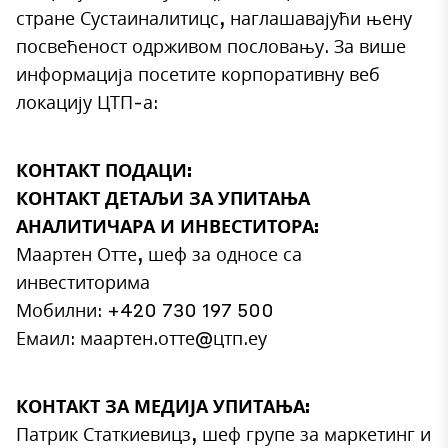
стране Сустаиналитицс, наглашавајући њену
посвећеност одрживом пословању. За више
информација посетите корпоративну веб
локацију ЦТП-а:
КОНТАКТ ПОДАЦИ:
КОНТАКТ ДЕТАЉИ ЗА УПИТАЊА
АНАЛИТИЧАРА И ИНВЕСТИТОРА:
Маартен Отте, шеф за односе са
инвеститорима
Мобилни: +420 730 197 500
Емаил: маартен.отте@цтп.еу
КОНТАКТ ЗА МЕДИЈА УПИТАЊА:
Патрик Статкиевицз, шеф групе за маркетинг и