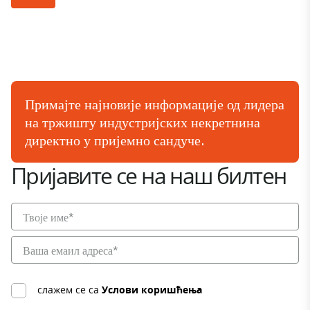
Примајте најновије информације од лидера
на тржишту индустријских некретнина
директно у пријемно сандуче.
Пријавите се на наш билтен
слажем се са
Услови коришћења