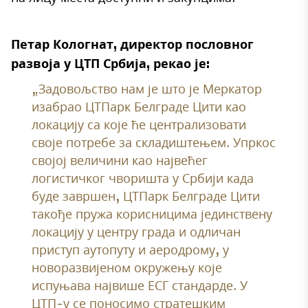
Петар Кологнат, директор пословног
развоја у ЦТП Србија, рекао је:
„Задовољство нам је што је Меркатор
изабрао ЦТПарк Белграде Цити као
локацију са које ће централизовати
своје потребе за складиштењем. Упркос
својој величини као највећег
логистичког чворишта у Србији када
буде завршен, ЦТПарк Белграде Цити
такође пружа корисницима јединствену
локацију у центру града и одличан
приступ аутопуту и аеродрому, у
новоразвијеном окружењу које
испуњава највише ЕСГ стандарде. У
ЦТП-у се поносимо стратешким