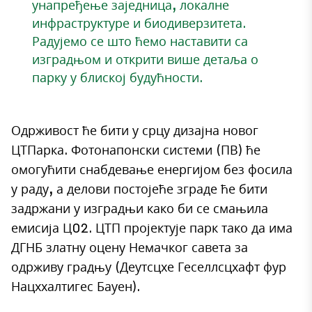
унапређење заједница, локалне
инфраструктуре и биодиверзитета.
Радујемо се што ћемо наставити са
изградњом и открити више детаља о
парку у блиској будућности.
Одрживост ће бити у срцу дизајна новог
ЦТПарка. Фотонапонски системи (ПВ) ће
омогућити снабдевање енергијом без фосила
у раду, а делови постојеће зграде ће бити
задржани у изградњи како би се смањила
емисија Ц02. ЦТП пројектује парк тако да има
ДГНБ златну оцену Немачког савета за
одрживу градњу (Деутсцхе Геселлсцхафт фур
Нацххалтигес Бауен).