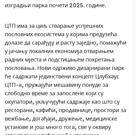
изградњи парка почети 2025. године.
ЦТП има за циљ стварање успјешних
пословних екосистема у којима предузећа
долазе да сарађују и расту заједно, помажући
у јачању локалних економија отварањем
радних мјеста и подстицањем покретања
пословања. Нови одрживо дизајнирани парк
ће садржати јединствени концепт Цлубхаус
ЦТП-а, пружајући мешавину понуде за
слободно време за запослене који су
окупатори, укључујући садржаје као што су
ресторани, кафићи, продавнице, простори за
вежбање, догађаји, дружење, медицинске
установе и још много тога, све у оквиру