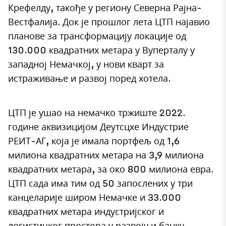
Крефелду, такође у региону Северна Рајна-
Вестфалија. Док је прошлог лета ЦТП најавио
планове за трансформацију локације од
130.000 квадратних метара у Вуперталу у
западној Немачкој, у нови кварт за
истраживање и развој поред хотела.
ЦТП је ушао на немачко тржиште 2022.
године аквизицијом Деутсцхе Индустрие
РЕИТ-АГ, која је имала портфељ од 1,6
милиона квадратних метара на 3,9 милиона
квадратних метара, за око 800 милиона евра.
ЦТП сада има тим од 50 запослених у три
канцеларије широм Немачке и 33.000
квадратних метара индустријског и
логистичког простора у развоју и банку