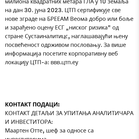
милиона квадратних метара ГЛА у 10 земаља
на дан 30. јуна 2023. ЦТП сертификује све
нове зграде на БРЕЕАМ Веома добро или боље
и зарађено оцену ЕСГ „ниског ризика” од
стране Сустаиналитицс, наглашавајући њену
посвећеност одрживом пословању. За више
информација посетите корпоративну веб
локацију ЦТП-а:
ввв.цтп.еу
КОНТАКТ ПОДАЦИ:
КОНТАКТ ДЕТАЉИ ЗА УПИТАЊА АНАЛИТИЧАРА
И ИНВЕСТИТОРА:
Маартен Отте, шеф за односе са
инвеститорима