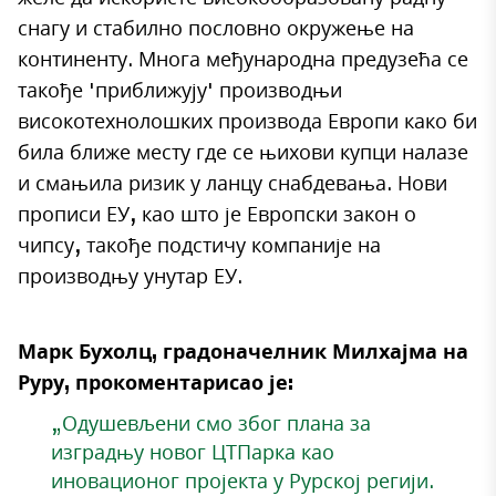
снагу и стабилно пословно окружење на
континенту. Многа међународна предузећа се
такође 'приближују' производњи
високотехнолошких производа Европи како би
била ближе месту где се њихови купци налазе
и смањила ризик у ланцу снабдевања. Нови
прописи ЕУ, као што је Европски закон о
чипсу, такође подстичу компаније на
производњу унутар ЕУ.
Марк Бухолц, градоначелник Милхајма на
Руру, прокоментарисао је:
„Одушевљени смо због плана за
изградњу новог ЦТПарка као
иновационог пројекта у Рурској регији.