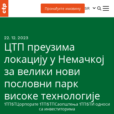
SR
Пронађите имовину
22. 12. 2023
ЦТП преузима
локацију у Немачкој
за велики нови
пословни парк
високе технологије
1ТП5ТЦорпорате
1ТП5ТПСаопштења
1ТП5ТИ односи
са инвеститорима