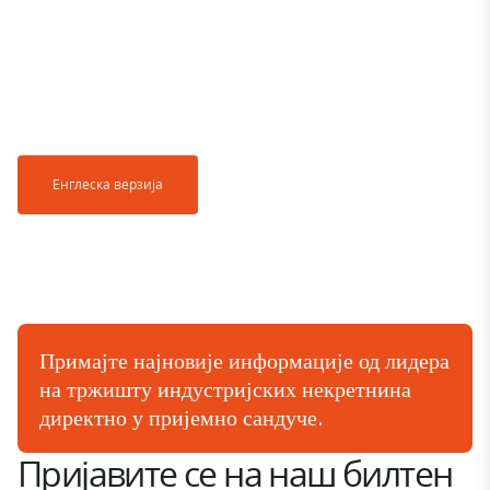
Енглеска верзија
Примајте најновије информације од лидера
на тржишту индустријских некретнина
директно у пријемно сандуче.
Пријавите се на наш билтен