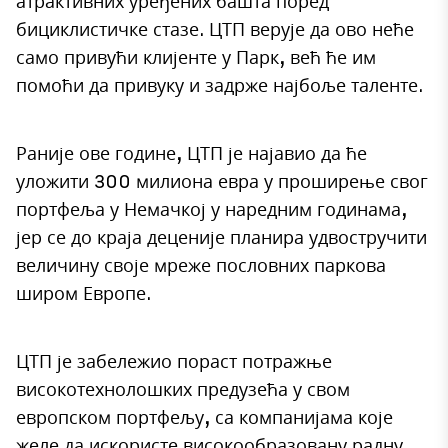
атрактивних уређених башта поред
бициклистичке стазе. ЦТП верује да ово неће
само привући клијенте у Парк, већ ће им
помоћи да привуку и задрже најбоље таленте.
Раније ове године, ЦТП је најавио да ће
уложити 300 милиона евра у проширење свог
портфеља у Немачкој у наредним годинама,
јер се до краја деценије планира удвостручити
величину своје мреже пословних паркова
широм Европе.
ЦТП је забележио пораст потражње
високотехнолошких предузећа у свом
европском портфељу, са компанијама које
желе да искористе високообразовану радну