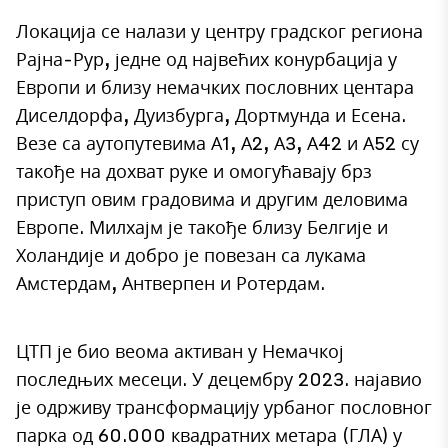
Локација се налази у центру градског региона
Рајна-Рур, једне од највећих конурбација у
Европи и близу немачких пословних центара
Диселдорфа, Дуизбурга, Дортмунда и Есена.
Везе са аутопутевима А1, А2, А3, А42 и А52 су
такође на дохват руке и омогућавају брз
приступ овим градовима и другим деловима
Европе. Милхајм је такође близу Белгије и
Холандије и добро је повезан са лукама
Амстердам, Антверпен и Ротердам.
ЦТП је био веома активан у Немачкој
последњих месеци. У децембру 2023. најавио
је одрживу трансформацију урбаног пословног
парка од 60.000 квадратних метара (ГЛА) у