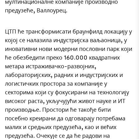
мултинационалне компаније производно
предузеће, Валлоурец.
ЦТП ће трансформисати браунфилд локацију у
којој се налазила индустријска ваљаоница, у
иновативни нови модерни пословни парк који
ће обезбедити преко 160.000 квадратних
метара истраживачко-развојних,
лабораторијских, радних и индустријских и
логистичких простора за компаније у
секторима који су фокусирани на технологију
високог раста, укључујући живот науке и ИТ
производње. Простори ће такође бити
посебно креирани да одговарају потребама
малих и средњих предузећа, као и већих
предузећа. Очекује се да ће радови на