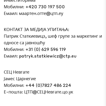
Мобилни: +420 730 197 500
Емаил: маартен.отте@цтп.еу
КОНТАКТ ЗА МЕДИЈА УПИТАЊА:
Патрик Статкиевицз, шеф групе за маркетинг и
односе са јавношћу
Мобилни: +31 (0) 629 596 119
Емаил:
patryk.statkiewicz@ctp.eu
СЕЦ Невгате
Јамес Царнегие
Мобилни: +44 (0)7827 486 224
Е-пошта: ЦТП@СЕЦНевгате.цо.ук