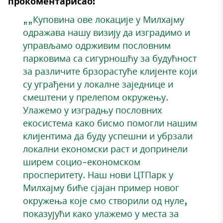
прокоментарисао:
„„Куповина ове локације у Милхајму
одражава нашу визију да изградимо и
управљамо одрживим пословним
парковима са сигурношћу за будућност
за различите брзорастуће клијенте који
су уграђени у локалне заједнице и
смештени у прелепом окружењу.
Улажемо у изградњу пословних
екосистема како бисмо помогли нашим
клијентима да буду успешни и убрзали
локални економски раст и допринели
ширем социо-економском
просперитету. Наш нови ЦТПарк у
Милхајму биће сјајан пример новог
окружења које смо створили од нуле,
показујући како улажемо у места за