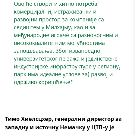
Ово ће створити хитно потребан
комерцијални, истраживачки и
развојни простор за компаније са
седиштем у Милхајму, као и за
међународне играче са разноврсним и
висококвалитетним могућностима
запошљавања. Због изванредног
универзитетског пејзажа и јединствене
индустријске инфраструктуре у региону,
парк има идеалне услове за) развој и
одрживо коришћење.”
Тимо Хиелсцхер, генерални директор за
западну и источну Немачку у ЦТП-у је