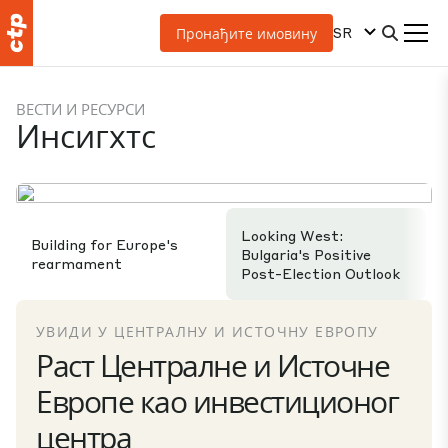
SR
Пронађите имовину
ВЕСТИ И РЕСУРСИ
Инсигхтс
Looking West:
Building for Europe's
Bulgaria's Positive
rearmament
Post-Election Outlook
УВИДИ У ЦЕНТРАЛНУ И ИСТОЧНУ ЕВРОПУ
Раст Централне и Источне
Европе као инвестиционог
центра