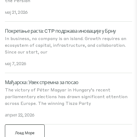
the Persian
мај 21, 2026
Покретање раста: CTP подржава иновације у Брну
In business, no company is an island. Growth requires an
ecosystem of capital, infrastructure, and collaboration.
Since our start, our
мај 7, 2026
Мађарска: Увек спремна за посао
The victory of Péter Magyar in Hungary’s recent
parliamentary elections has drawn significant attention
across Europe. The winning Tisza Party
април 22, 2026
Лоад Море