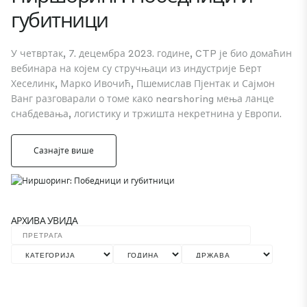
губитници
У четвртак, 7. децембра 2023. године, CTP је био домаћин
вебинара на којем су стручњаци из индустрије Берт
Хеселинк, Марко Ивочић, Пшемислав Пјентак и Сајмон
Ванг разговарали о томе како nearshoring мења ланце
снабдевања, логистику и тржишта некретнина у Европи.
Сазнајте више
АРХИВА УВИДА