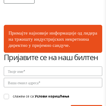
Примајте најновије информације од лидера
на тржишту индустријских некретнина
директно у пријемно сандуче.
Пријавите се на наш билтен
слажем се са
Услови коришћења