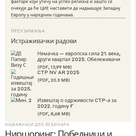
факторе који утичу на успех региона и зашто се
очекује да ће ЦИЕ наставити да надмашује Западну
Европу у наредним годинама.
ПРЕУЗИМАЊА
Истраживачки радови
Немачка — европска сила 21. века,
други квартал 2025. Обележивачи
(PDF, 13,99 MB)
CTP NV AR 2025
(PDF, 20.3 MB)
Извештај о одрживости CTP-а за
2022. годину F
(PDF, 8,68 MB)
НАЈВАЖНИЈИ ДЕО ВЕБИНАРА
Ниршоринг: Победници и