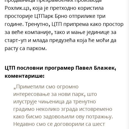
Рохлик.цз, која је претходно користила
просторије ЦТПарк Брно отприлике три
године. Тренутно, ЦТП припрема како простор
за веће компаније, тако и мање јединице за
старт-уп и млада предузећа која ће моћи да
расту са парком.
ЦТП пословни програмер Павел Блажек,
коментарише:
„Приметили смо огромно
интересовање за нови парк, што
илуструје чињеница да тренутно
градимо неколико зграда истовремено
како бисмо задовољили ову потражњу.
Недавно смо се договорили са шест