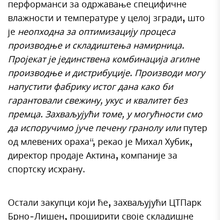
перформанси за одржавање специфичне
влажности и температуре у целој згради, што
је
неопходна за оптимизацију процеса
производње и складиштења намирница.
Пројекат је јединствена комбинација агилне
производње и дистрибуције. Производи могу
напустити фабрику истог дана како би
гарантовали свежину, укус и квалитет без
премца. Захваљујући томе, у могућности смо
да испоручимо јуче печену гранолу или
путер
од млевених ораха“, рекао је Михал Хубик,
директор продаје Актина, компаније за
спортску исхрану.
Остали закупци који ће, захваљујући ЦТПарк
Брно-Лишен, проширити своје складишне