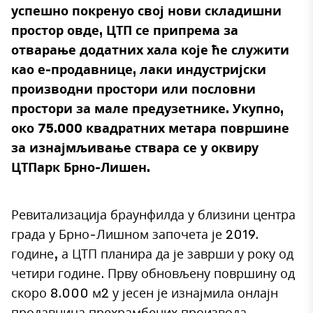
успешно покренуо свој нови складишни
простор овде, ЦТП се припрема за
отварање додатних хала које ће служити
као е-продавнице, лаки индустријски
производни простори или пословни
простори за мале предузетнике. Укупно,
око 75.000 квадратних метара површине
за изнајмљивање ствара се у оквиру
ЦТПарк Брно-Лишен.
Ревитализација браунфилда у близини центра
града у Брно-Лишном започета је 2019.
године, а ЦТП планира да је заврши у року од
четири године. Прву обновљену површину од
скоро 8.000 м2 у јесен је изнајмила онлајн
продавница прехрамбених производа