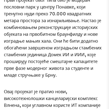
пословни парк у центру Понавке, који
тренутно нуди преко 70.000 квадратних
метара простора за изнајмљивање. Настао је
комбиновањем реконструкције историјских
објеката на првобитном браунфилду и нове
изградње мањих хала. Они ће бити додатно
обогаћени завршеном изградњом стамбених
стамбених јединица Домек ИИ и ИИИ, које
проширују постојеће смештајне капацитете
прве фазе модерног живота за студенте и
младе стручњаке у Брну.
Овај пројекат је пратио нови,
високотехнолошки канцеларијски комплекс
Влнена, који углавном користе ИТ компаније