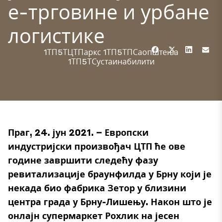
е-трговине и урбане
логистике
1ТП5ТЦТПаркс
1ТП5ТПСаопштења
1ТП5ТСустаинабилити
Праг, 24. јун 2021. – Европски
индустријски произвођач ЦТП ће ове
године завршити следећу фазу
ревитализације браунфилда у Брну који је
некада био фабрика Зетор у близини
центра града у Брну-Лишењу. Након што је
онлајн супермаркет Рохлик на јесен