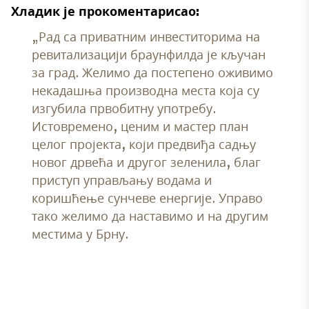
Хладик је прокоментарисао:
„Рад са приватним инвеститорима на
ревитализацији браунфилда је кључан
за град. Желимо да постепено оживимо
некадашња производна места која су
изгубила првобитну употребу.
Истовремено, ценим и мастер план
целог пројекта, који предвиђа садњу
новог дрвећа и другог зеленила, благ
приступ управљању водама и
коришћење сунчеве енергије. Управо
тако желимо да наставимо и на другим
местима у Брну.