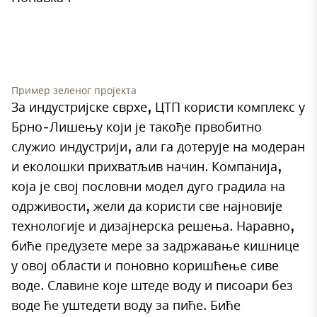
Пример зеленог пројекта
За индустријске сврхе, ЦТП користи комплекс у
Брно-Лишењу који је такође првобитно
служио индустрији, али га дотерује на модеран
и еколошки прихватљив начин. Компанија,
која је свој пословни модел дуго градила на
одрживости, жели да користи све најновије
технологије и дизајнерска решења. Наравно,
биће предузете мере за задржавање кишнице
у овој области и поновно коришћење сиве
воде. Славине које штеде воду и писоари без
воде ће уштедети воду за пиће. Биће