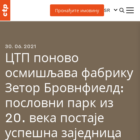
SR
Пронађите имовину
30. 06. 2021
ЦТП поново
осмишљава фабрику
Зетор Бровнфиелд:
пословни парк из
20. века постаје
успешна заједница