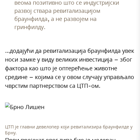
веома позитивно што се индустријски
развој ствара ревитализацијом
браунфилда, а не развојем на
гринфилду.
…додајући да ревитализација браунфилда увек
носи замке у виду великих инвестиција – због
фактора као што је оптерећење животне
средине – којима се у овом случају управљало
чврстим партнерством са ЦТП-ом.
ЦТП је главни девелопер који ревитализира браунфилде у
Брну.
Први пројекат овог типа био је модеран