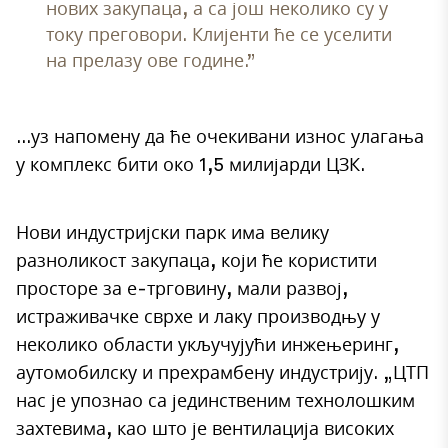
нових закупаца, а са још неколико су у
току преговори. Клијенти ће се уселити
на прелазу ове године.”
…уз напомену да ће очекивани износ улагања
у комплекс бити око 1,5 милијарди ЦЗК.
Нови индустријски парк има велику
разноликост закупаца, који ће користити
просторе за е-трговину, мали развој,
истраживачке сврхе и лаку производњу у
неколико области укључујући инжењеринг,
аутомобилску и прехрамбену индустрију. „ЦТП
нас је упознао са јединственим технолошким
захтевима, као што је вентилација високих