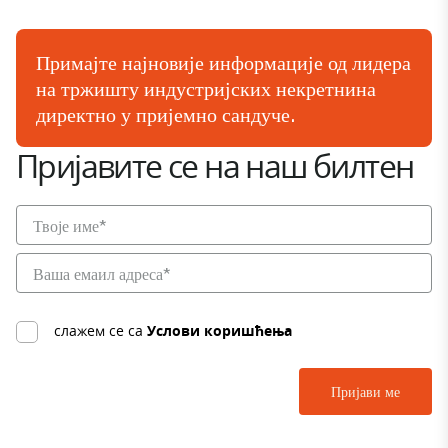
Примајте најновије информације од лидера
на тржишту индустријских некретнина
директно у пријемно сандуче.
Пријавите се на наш билтен
слажем се са
Услови коришћења