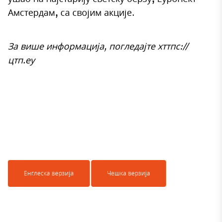
Амстердам, са својим акције.
За више информација,
погледајте хттпс://
цтп.еу
Енглеска верзија
Чешка верзија