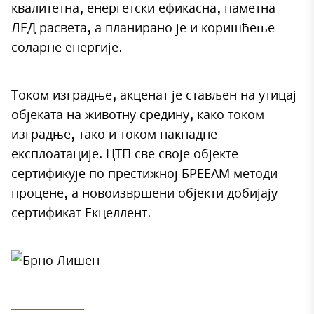
квалитетна, енергетски ефикасна, паметна
ЛЕД расвета, а планирано је и коришћење
соларне енергије.
Током изградње, акценат је стављен на утицај
објеката на животну средину, како током
изградње, тако и током накнадне
експлоатације. ЦТП све своје објекте
сертификује по престижној БРЕЕАМ методи
процене, а новоизвршени објекти добијају
сертификат Екцеллент.