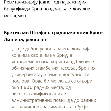
Ревитализацију једног од најважнијих
браунфилда Брна поздравља и локални
менаџмент.
Бретислав Штефан, градоначелник Брно-
Лишена, рекао је:
„То је добро успостављена локација
која има своје име у Брну, а
истовремено има користи од близине
оближњих стамбених насеља, бројних
универзитета, а тиме и доступности
послова. Овде би могло да се отвори
око 1.500 радних места, од
висококвалификованих и
административних позиција до радних
и складишних занимања. Такође је