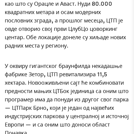
као што су Орацле и Аваст. Нуди 80.000
квадратних метара и осам модерних
пословних зграда, а прошлог месеца, ЦТП је
овде отворио свој први ЦлубЦо цоворкинг
центар. Обе локације донеле су хиљаде нових
радних места у региону.
У оквиру гигантског браунфилда некадашње
фабрике Зетор, ЦТП ревитализира 11,5
хектара. Новооживљени сајт ће комбиновати
предности мањих ЦТБок јединица са оним што
програмер има да понуди из другог свог парка
— ЦТПарк Брно, који је један од највећих
индустријских паркова у централној и источној
Европи — и са оним што доноси област
Понавка .