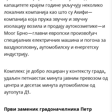
капацитете крајем године укључују неколико
локалних компанија као што су Ахифи—
компанија која пружа звучну и звучну
изолацију возила и продају аутокозметике—и
Моог Брно—главни европски произвођач
специјалних електричних машина и погона за
ваздухопловну, аутомобилску и енергетску
индустрију.
Комплекс је добро лоциран у контексту града,
удаљен петнаестак минута јавним превозом од
центра и десетак минута аутомобилом од
аутопута Д1.
Први заменик градоначелника Петр