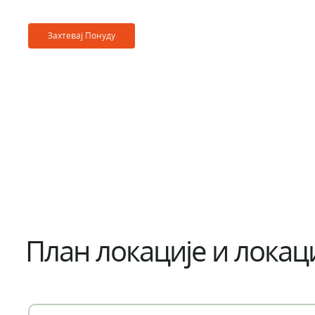
Захтевај Понуду
План локације и локац