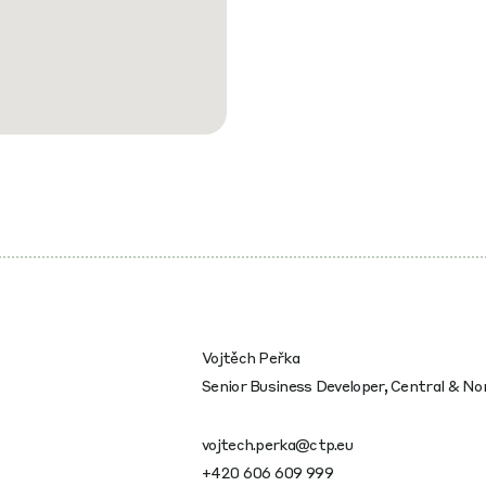
Vojtěch Peřka
Senior Business Developer, Central & No
vojtech.perka@ctp.eu
+420 606 609 999