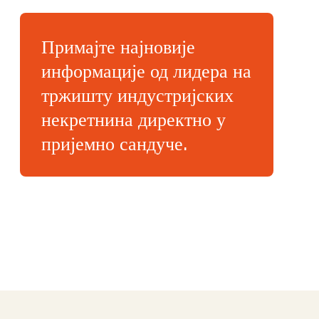
Примајте најновије
информације од лидера на
тржишту индустријских
некретнина директно у
пријемно сандуче.