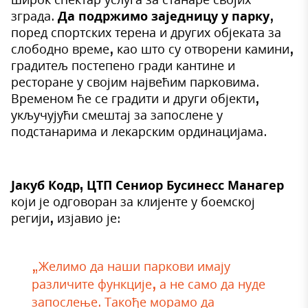
зграда.
Да подржимо заједницу у парку
,
поред спортских терена и других објеката за
слободно време, као што су отворени камини,
градитељ постепено гради кантине и
ресторане у својим највећим парковима.
Временом ће се градити и други објекти,
укључујући смештај за запослене у
подстанарима и лекарским ординацијама.
Јакуб Кодр, ЦТП Сениор Бусинесс Манагер
који је одговоран за клијенте у боемској
регији, изјавио је:
„Желимо да наши паркови имају
различите функције, а не само да нуде
запослење. Такође морамо да