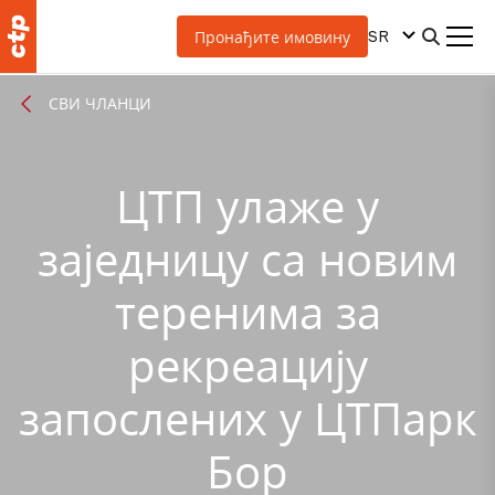
SR
Пронађите имовину
СВИ ЧЛАНЦИ
ЦТП улаже у
заједницу са новим
теренима за
рекреацију
запослених у ЦТПарк
Бор