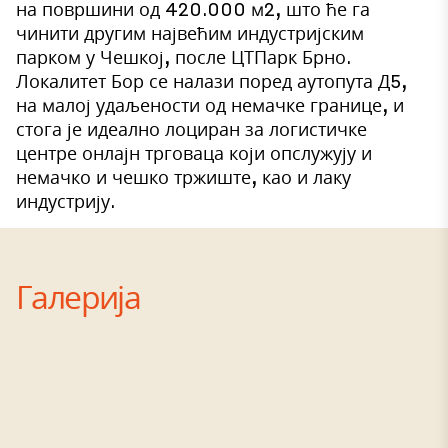
на површини од 420.000 м2, што ће га
чинити другим највећим индустријским
парком у Чешкој, после ЦТПарк Брно.
Локалитет Бор се налази поред аутопута Д5,
на малој удаљености од немачке границе, и
стога је идеално лоциран за логистичке
центре онлајн трговаца који опслужују и
немачко и чешко тржиште, као и лаку
индустрију.
Галерија