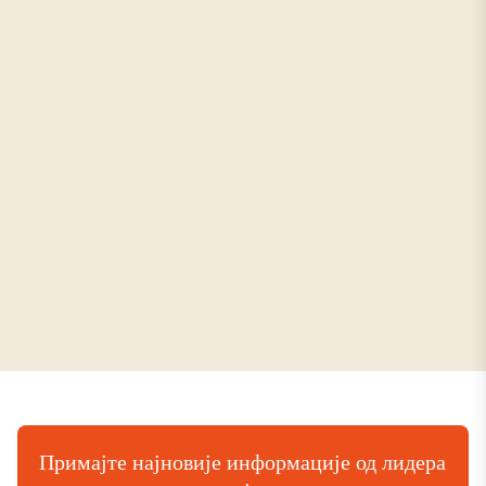
Примајте најновије информације од лидера