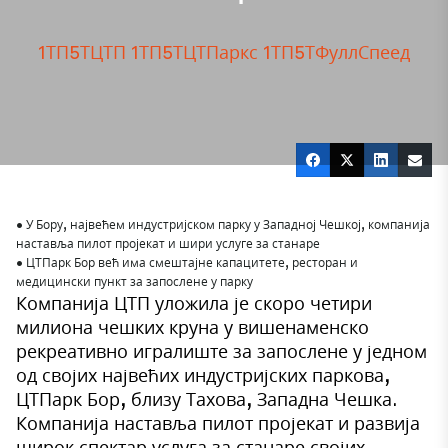
1ТП5ТЦТП
1ТП5ТЦТПаркс
1ТП5ТФуллСпеед
• У Бору, највећем индустријском парку у Западној Чешкој, компанија
наставља пилот пројекат и шири услуге за станаре
• ЦТПарк Бор већ има смештајне капацитете, ресторан и
медицински пункт за запослене у парку
Компанија ЦТП уложила је скоро четири
милиона чешких круна у вишенаменско
рекреативно игралиште за запослене у једном
од својих највећих индустријских паркова,
ЦТПарк Бор
, близу Тахова, Западна Чешка.
Компанија наставља пилот пројекат и развија
широк спектар услуга за станаре својих