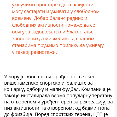
укључимо просторе где се клијенти
могу састајати и уживати у слободном
времену. Добар баланс радних и
слободних активности помаже да се
осигура задовољство и благостање
запослених, а ми желимо да нашим
станарима пружимо прилику да уживају
у таквој равнотежи.”
У Бору је због тога изграђено осветљено
вишенаменско спортско игралиште за
кошарку, одбојку и мали фудбал. Компанија је
такође инсталирала веома популарну теретану
на отвореном и уређен терен за рекреацију, за
низ активности на отвореном, од бадминтона
до фризбија. Поред спортских терена, ЦТП је