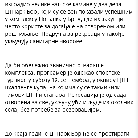
изградио велике вањске камине у два дела
ЦТПарк Бор, који су се већ показали успешним
у комплексу Понавка у Брну, где их закупци
често користе за догађаје на отвореном или
роштиљање. Подручја за рекреацију такође
укључују санитарне чворове.
Да би обележио званично отварање
комплекса, програмер је одржао спортске
турнире у суботу 19. септембра, у оквиру ЦТП
цхалленге купа, на којима су се такмичили
тимови ЦТП и станара. Рекреација је од сада
отворена за све, укључујући и људе из околних
села, без потребе за резервацијом.
До краја године ЦТПарк Бор ће се простирати