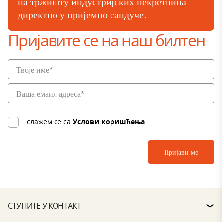
на тржишту индустријских некретнина
директно у пријемно сандуче.
Пријавите се на наш билтен
слажем се са
Услови коришћења
СТУПИТЕ У КОНТАКТ