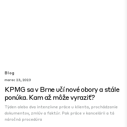
Blog
marec 23, 2023
KPMG sa v Brne učí nové obory a stále
ponúka. Kam až môže vyraziť?
Týden alebo dva intenzívne práce u klienta, prochádzanie
dokumentov, zmlúv a faktúr. Pak práce v kancelárii a tá
náročná procedúra