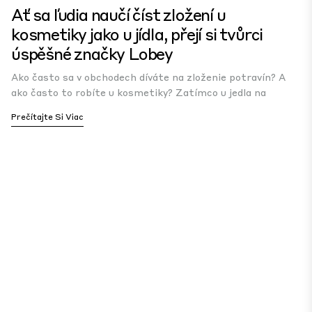
Ať sa ľudia naučí číst zložení u
kosmetiky jako u jídla, přejí si tvůrci
úspěšné značky Lobey
Ako často sa v obchodech díváte na zloženie potravín? A
ako často to robíte u kosmetiky? Zatímco u jedla na
Prečítajte Si Viac