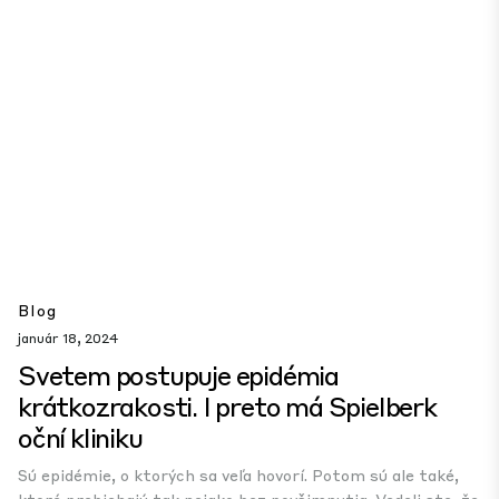
Blog
január 18, 2024
Svetem postupuje epidémia
krátkozrakosti. I preto má Spielberk
oční kliniku
Sú epidémie, o ktorých sa veľa hovorí. Potom sú ale také,