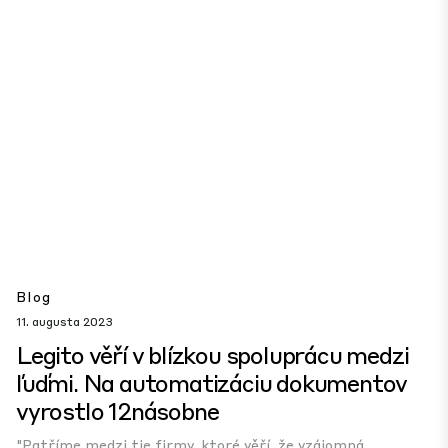
Blog
11. augusta 2023
Legito věří v blízkou spoluprácu medzi
ľuďmi. Na automatizáciu dokumentov
vyrostlo 12násobne
"Patříme medzi tie firmy, ktoré věří, že vzájomná