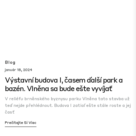
Blog
január 18, 2024
Výstavní budova I, časem ďalší park a
bazén. Vlněna sa bude ešte vyvíjať
V reliéfu brněnského byznysu parku Vlněna tato stavba už
teď nejde přehlédnout. Budova I zatiaľ ešte stále roste a jej
časť
Prečítajte Si Viac