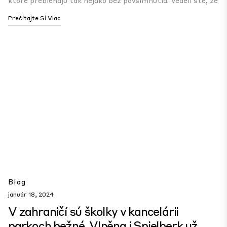
ktoré prebiehajú tak nejako bez povšimnutia. Vedeli ste, že
Prečítajte Si Viac
Blog
január 18, 2024
V zahraničí sú školky v kancelárii
parkoch bežné. Vlněna i Spielberk už