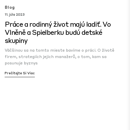
Blog
11. júla 2023
Práce a rodinný život majú ladiť. Vo
Vlněně a Spielberku budú detské
skupiny
Väčšinou sa na tomto mieste bavíme o práci. O životě
firem, strategiích jejich manažerů, o tom, kam sa
posunuje byznys
Prečítajte Si Viac