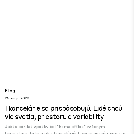
Blog
25. mája 2023
I kancelárie sa prispôsobujú. Lidé chcú
víc svetla, priestoru a variability
Ještě pár let zpátky bol "home office" vzácným
benefitom, ľudia mali v kanceláriách svoje pevné miesto a