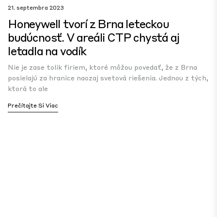
21. septembra 2023
Honeywell tvorí z Brna leteckou
budúcnosť. V areáli CTP chystá aj
letadla na vodík
Nie je zase tolik firiem, ktoré môžou povedať, že z Brna
posielajú za hranice naozaj svetová riešenia. Jednou z tých,
ktorá to ale
Prečítajte Si Viac