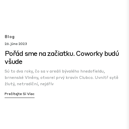
Blog
26. júna 2023
Pořád sme na začiatku. Coworky budú
všude
Sú to dva roky, čo sa v areáli bývalého hnedofieldu,
brnenské Vlněny, otvorel prvý kravín Clubco. Uvnitř sytě
žlutý, netradiční, nejdřív
Prečítajte Si Viac