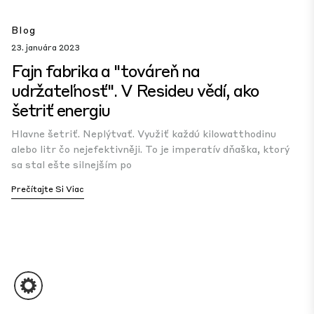
Blog
23. januára 2023
Fajn fabrika a "továreň na
udržateľnosť". V Resideu vědí, ako
šetriť energiu
Hlavne šetriť. Neplýtvať. Využiť každú kilowatthodinu
alebo litr čo nejefektivněji. To je imperatív dňaška, ktorý
sa stal ešte silnejším po
Prečítajte Si Viac