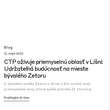
Blog
12. mája 2025
CTP oživuje priemyselnú oblasť v Líšni:
Udržateľná budúcnosť na mieste
bývalého Zetoru
Z bývalého areálu Zetoru v Brne-Líšni vzniká nová
priemyselná zóna, ktorá spĺňa potreby 21. storočia.
Prečítajte Si Viac