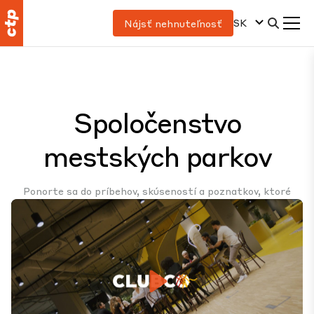
SK
Nájsť nehnuteľnosť
Spoločenstvo
mestských parkov
Ponorte sa do príbehov, skúseností a poznatkov, ktoré
definujú naše dynamické a vzájomne prepojené parky so
zmiešaným využitím, ktoré spájajú ľudí, podniky a životné
prostredie v harmónii.
Play