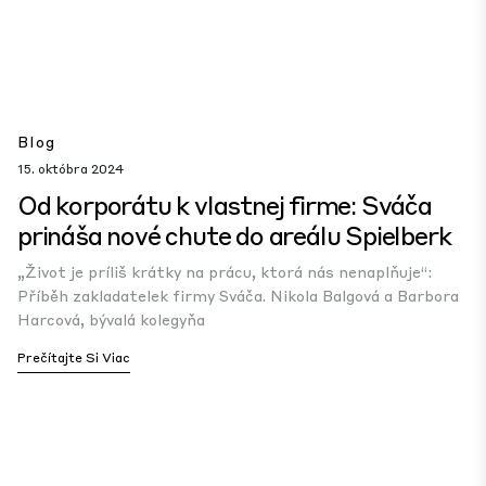
Blog
15. októbra 2024
Od korporátu k vlastnej firme: Sváča
prináša nové chute do areálu Spielberk
„Život je príliš krátky na prácu, ktorá nás nenaplňuje“:
Příběh zakladatelek firmy Sváča. Nikola Balgová a Barbora
Harcová, bývalá kolegyňa
Prečítajte Si Viac