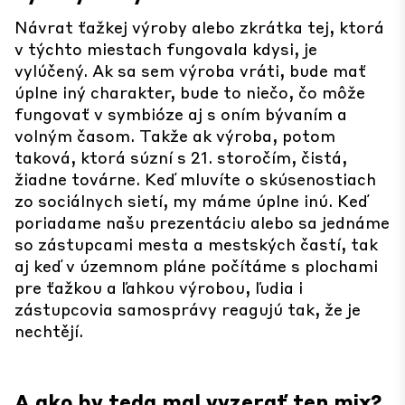
Návrat ťažkej výroby alebo zkrátka tej, ktorá
v týchto miestach fungovala kdysi, je
vylúčený. Ak sa sem výroba vráti, bude mať
úplne iný charakter, bude to niečo, čo môže
fungovať v symbióze aj s oním bývaním a
volným časom. Takže ak výroba, potom
taková, ktorá súzní s 21. storočím, čistá,
žiadne továrne. Keď mluvíte o skúsenostiach
zo sociálnych sietí, my máme úplne inú. Keď
poriadame našu prezentáciu alebo sa jednáme
so zástupcami mesta a mestských častí, tak
aj keď v územnom pláne počítáme s plochami
pre ťažkou a ľahkou výrobou, ľudia i
zástupcovia samosprávy reagujú tak, že je
nechtějí.
A ako by teda mal vyzerať ten mix?