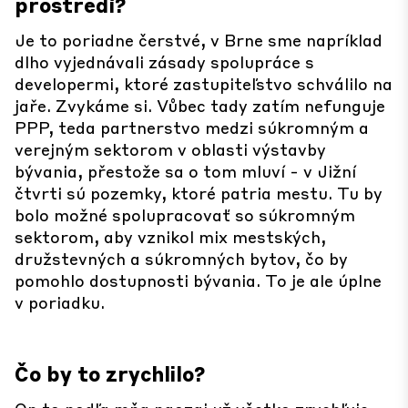
prostredí?
Je to poriadne čerstvé, v Brne sme napríklad
dlho vyjednávali zásady spolupráce s
developermi, ktoré zastupiteľstvo schválilo na
jaře. Zvykáme si. Vůbec tady zatím nefunguje
PPP, teda partnerstvo medzi súkromným a
verejným sektorom v oblasti výstavby
bývania, přestože sa o tom mluví - v Jižní
čtvrti sú pozemky, ktoré patria mestu. Tu by
bolo možné spolupracovať so súkromným
sektorom, aby vznikol mix mestských,
družstevných a súkromných bytov, čo by
pomohlo dostupnosti bývania. To je ale úplne
v poriadku.
Čo by to zrychlilo?