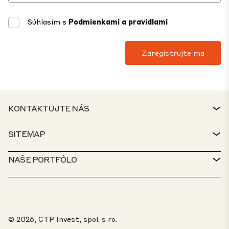
Súhlasím s
Podmienkami a pravidlami
KONTAKTUJTE NÁS
KONTAKT
SITEMAP
SERVICE DESK
VYHĽADÁVAČ NEHNUTEĽNOSTÍ
NAŠE PORTFÓLO
ZÁSADY CTP
UDRŽATEĽNOSŤ
MIXED-USE PORTFÓLIO
KARIÉRA
ČO ROBÍME
NAŠE RIEŠENIA
PORTÁL PRE OZNAMOVATEĽOV
© 2026, CTP Invest, spol. s ro.
O NÁS
20 NAJLEPŠÍCH PARKOV