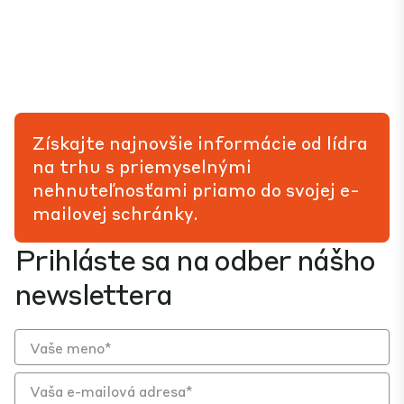
Získajte najnovšie informácie od lídra
na trhu s priemyselnými
nehnuteľnosťami priamo do svojej e-
mailovej schránky.
Prihláste sa na odber nášho
newslettera