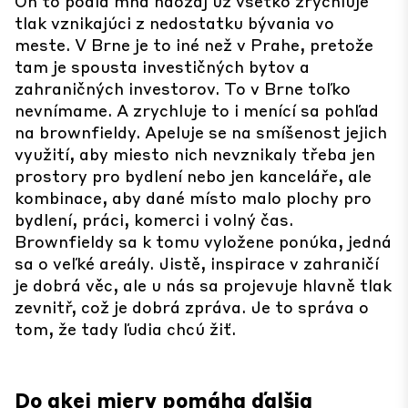
On to podľa mňa naozaj už všetko zrychľuje
tlak vznikajúci z nedostatku bývania vo
meste. V Brne je to iné než v Prahe, pretože
tam je spousta investičných bytov a
zahraničných investorov. To v Brne toľko
nevnímame. A zrychluje to i menící sa pohľad
na brownfieldy. Apeluje se na smíšenost jejich
využití, aby miesto nich nevznikaly třeba jen
prostory pro bydlení nebo jen kanceláře, ale
kombinace, aby dané místo malo plochy pro
bydlení, práci, komerci i volný čas.
Brownfieldy sa k tomu vyložene ponúka, jedná
sa o veľké areály. Jistě, inspirace v zahraničí
je dobrá věc, ale u nás sa projevuje hlavně tlak
zevnitř, což je dobrá zpráva. Je to správa o
tom, že tady ľudia chcú žiť.
Do akej miery pomáha ďalšia