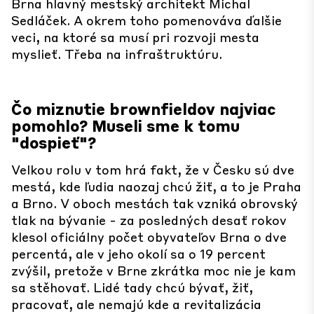
Brna hlavný mestský architekt Michal
Sedláček. A okrem toho pomenováva ďalšie
veci, na ktoré sa musí pri rozvoji mesta
myslieť. Třeba na infraštruktúru.
Čo miznutie brownfieldov najviac
pomohlo? Museli sme k tomu
"dospieť"?
Velkou rolu v tom hrá fakt, že v Česku sú dve
mestá, kde ľudia naozaj chcú žiť, a to je Praha
a Brno. V oboch mestách tak vzniká obrovský
tlak na bývanie - za posledných desať rokov
klesol oficiálny počet obyvateľov Brna o dve
percentá, ale v jeho okolí sa o 19 percent
zvýšil, pretože v Brne zkrátka moc nie je kam
sa stěhovať. Lidé tady chcú bývať, žiť,
pracovať, ale nemajú kde a revitalizácia