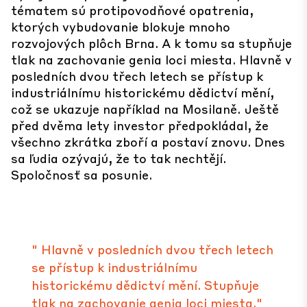
tématem sú protipovodňové opatrenia,
ktorých vybudovanie blokuje mnoho
rozvojových plôch Brna. A k tomu sa stupňuje
tlak na zachovanie genia loci miesta. Hlavně v
posledních dvou třech letech se přístup k
industriálnímu historickému dědictví mění,
což se ukazuje například na Mosilaně. Ještě
před dvěma lety investor předpokládal, že
všechno zkrátka zboří a postaví znovu. Dnes
sa ľudia ozývajú, že to tak nechtějí.
Spoločnosť sa posunie.
" Hlavně v posledních dvou třech letech
se přístup k industriálnímu
historickému dědictví mění. Stupňuje
tlak na zachovanie genia loci miesta."