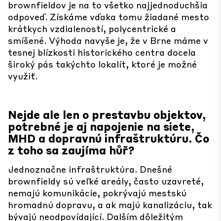
brownfieldov je na to všetko najjednoduchšia
odpoveď. Získáme vďaka tomu žiadané mesto
krátkych vzdialeností, polycentrické a
smíšené. Výhoda navyše je, že v Brne máme v
tesnej blízkosti historického centra docela
široký pás takýchto lokalít, ktoré je možné
využiť.
Nejde ale len o prestavbu objektov,
potrebné je aj napojenie na siete,
MHD a dopravnú infraštruktúru. Čo
z toho sa zaujíma hůř?
Jednoznačne infraštruktúra. Dnešné
brownfieldy sú veľké areály, často uzavreté,
nemajú komunikácie, pokrývajú mestskú
hromadnú dopravu, a ak majú kanalizáciu, tak
bývajú neodpovídající. Dalším dôležitým