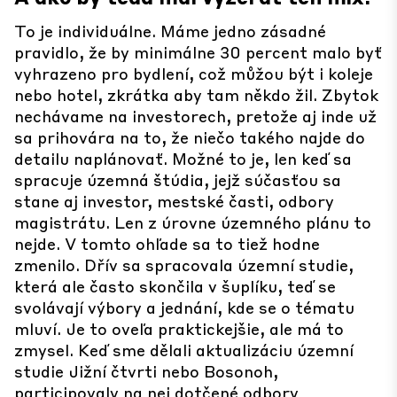
To je individuálne. Máme jedno zásadné
pravidlo, že by minimálne 30 percent malo byť
vyhrazeno pro bydlení, což můžou být i koleje
nebo hotel, zkrátka aby tam někdo žil. Zbytok
nechávame na investorech, pretože aj inde už
sa prihovára na to, že niečo takého najde do
detailu naplánovať. Možné to je, len keď sa
spracuje územná štúdia, jejž súčasťou sa
stane aj investor, mestské časti, odbory
magistrátu. Len z úrovne územného plánu to
nejde. V tomto ohľade sa to tiež hodne
zmenilo. Dřív sa spracovala územní studie,
která ale často skončila v šuplíku, teď se
svolávají výbory a jednání, kde se o tématu
mluví. Je to oveľa praktickejšie, ale má to
zmysel. Keď sme dělali aktualizáciu územní
studie Jižní čtvrti nebo Bosonoh,
participovaly na nej dotčené odbory