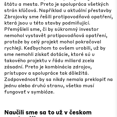
štátu a mesta. Preto je spolupráca všetkých
strán kľúčová. Například u aktuální přestavby
Zbrojovky sme řešili protipovodňová opatření,
která jsou u této stavby podmiňující.
Přemýšleli sme, či by súkromný investor
nemohol vystavět protipovodňová opatření,
protože by celý projekt mohol pokračoval
rychleji. Keďbychom to ovšem urobili, už by
sme nemohli získať dotácie, ktoré sú u
takového projektu v řádu miliard zcela
zásadní. Preto je kombinácia zdrojov,
prístupov a spolupráce tak dôležitá.
Zodpovednosť by sa nikdy nemala preklopiť na
jednu alebo druhú stranu, všetko musí
fungovať v symbióze.
Naučili sme sa to už v českom