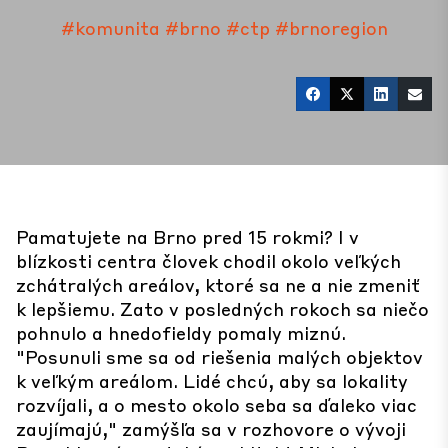
#komunita
#brno
#ctp
#brnoregion
Pamatujete na Brno pred 15 rokmi? I v
blízkosti centra človek chodil okolo veľkých
zchátralých areálov, ktoré sa ne a nie zmeniť
k lepšiemu. Zato v posledných rokoch sa niečo
pohnulo a hnedofieldy pomaly miznú.
"Posunuli sme sa od riešenia malých objektov
k veľkým areálom. Lidé chcú, aby sa lokality
rozvíjali, a o mesto okolo seba sa ďaleko viac
zaujímajú," zamýšľa sa v rozhovore o vývoji