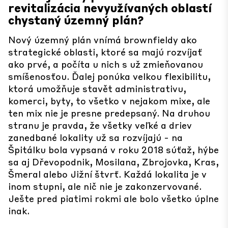
revitalizácia nevyužívaných oblastí
chystaný územný plán?
Nový územný plán vnímá brownfieldy ako
strategické oblasti, ktoré sa majú rozvíjať
ako prvé, a počíta u nich s už zmieňovanou
smíšenosťou. Ďalej ponúka velkou flexibilitu,
ktorá umožňuje stavět administrativu,
komerci, byty, to všetko v nejakom mixe, ale
ten mix nie je presne predepsaný. Na druhou
stranu je pravda, že všetky veľké a driev
zanedbané lokality už sa rozvíjajú - na
Špitálku bola vypsaná v roku 2018 súťaž, hýbe
sa aj Dřevopodnik, Mosilana, Zbrojovka, Kras,
Šmeral alebo Jižní štvrť. Každá lokalita je v
inom stupni, ale nič nie je zakonzervované.
Ješte pred piatimi rokmi ale bolo všetko úplne
inak.