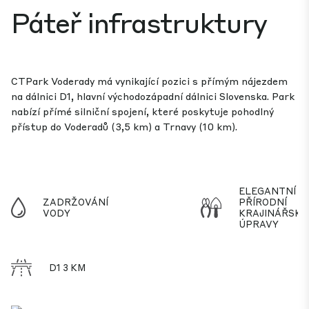
Páteř infrastruktury
CTPark Voderady má vynikající pozici s přímým nájezdem
na dálnici D1, hlavní východozápadní dálnici Slovenska. Park
nabízí přímé silniční spojení, které poskytuje pohodlný
přístup do Voderadů (3,5 km) a Trnavy (10 km).
ELEGANTNÍ
ZADRŽOVÁNÍ
PŘÍRODNÍ
VODY
KRAJINÁŘSKÉ
ÚPRAVY
D1 3 KM