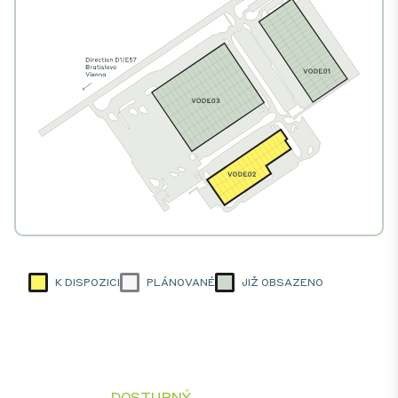
K DISPOZICI
PLÁNOVANÉ
JIŽ OBSAZENO
DOSTUPNÝ