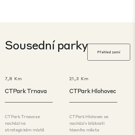
Sousední parky
Přehled zemí
7,8 Km
21,3 Km
CTPark Trnava
CTPark Hlohovec
CTPark Trnava se
CTPark Hlohovec se
nachází na
nachází v blízkosti
strategickém místě
hlavního města