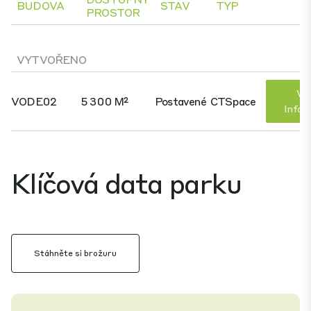
BUDOVA
STAV
TYP
PROSTOR
VYTVOŘENO
Víc
VODE02
5 300 M²
Postavené
CTSpace
Infor
Klíčová data parku
Stáhněte si brožuru