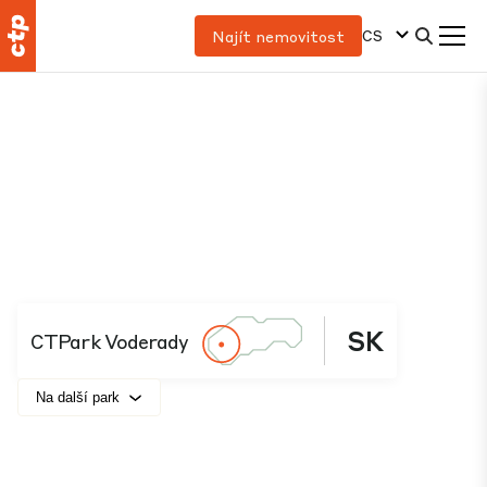
CS
Najít nemovitost
SK
CTPark Voderady
Na další park