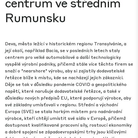
centrum ve středním
Rumunsku
Deva, město ležící v historickém regionu Transylvánie, a
její okolí, například Bacia, se v posledních letech staly
centrem pro velké automobilové a další technologicky
vyspělé výrobní podniky, přičemž stále více těchto firem se
snaží o "nearshore" výrobu, aby si zajistily dodavatelské
řetězce blíže k místu, kde se nacházejí jejich zákazníci.
Děje se tak v důsledku pandemie COVID a geopolitického
napětí, které narušuje dodavatelské řetězce, a také v
důsledku nových předpisů EU, které podporují výrobce, aby
své základny umísťovali v regionu. Střední a východní
Evropa (SVE) se stala horkým místem pro nadnárodní
výrobce, kteří chtějí umístit své sídlo v Evropě, přičemž
dostupnost kvalifikované pracovní síly, rostoucí ekonomiky
a dobré spojení se západoevropskými trhy jsou klíčovými