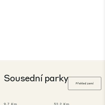
Sousední parky
Přehled zemí
9,7 Km
52,2 Km