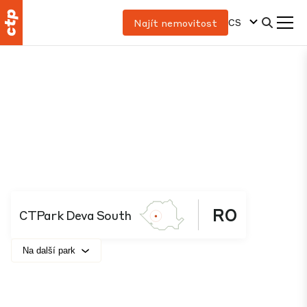
CS
Najít nemovitost
RO
CTPark Deva South
Na další park