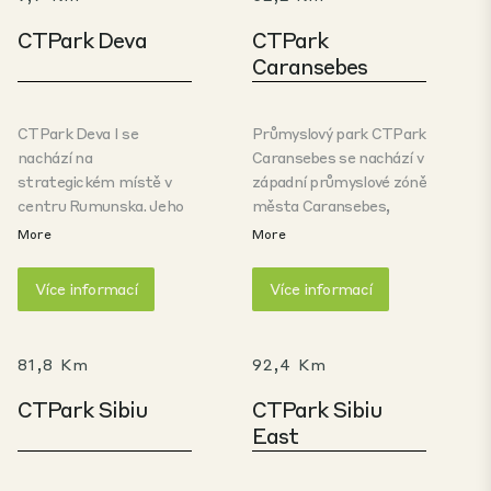
CTPark Deva
CTPark
Caransebes
CTPark Deva I se
Průmyslový park CTPark
nachází na
Caransebes se nachází v
strategickém místě v
západní průmyslové zóně
centru Rumunska. Jeho
města Caransebes,
poloha je ideální pro
pouhých 4,1 km od
More
More
centrální distribuční
centra města
centra a také pro
Caransebes a 5,6 km od
Více informací
Více informací
výrobní účely. CTPark
letiště Caransebes.
Deva I využívá výhod
Hlavní příjezdová cesta
veřejné dopravy a
vede z dálnice DN6/E70.
81,8 Km
92,4 Km
skvělého přístupu k
dálnici A1 Sibiu-Deva.
CTPark Sibiu
CTPark Sibiu
East