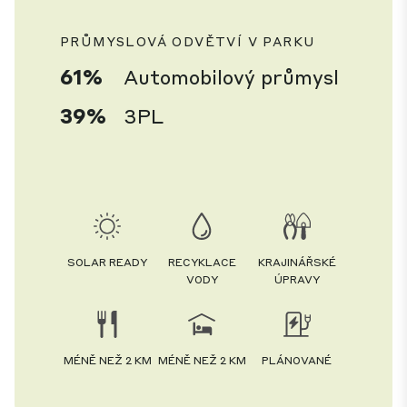
PRŮMYSLOVÁ ODVĚTVÍ V PARKU
61%
Automobilový průmysl
39%
3PL
SOLAR READY
RECYKLACE
KRAJINÁŘSKÉ
VODY
ÚPRAVY
MÉNĚ NEŽ 2 KM
MÉNĚ NEŽ 2 KM
PLÁNOVANÉ