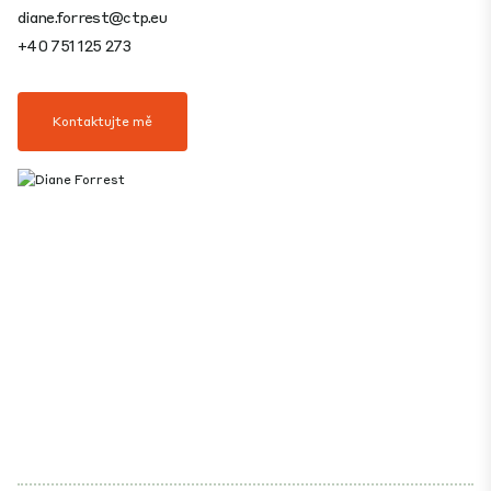
diane.forrest@ctp.eu
+40 751 125 273
Kontaktujte mě