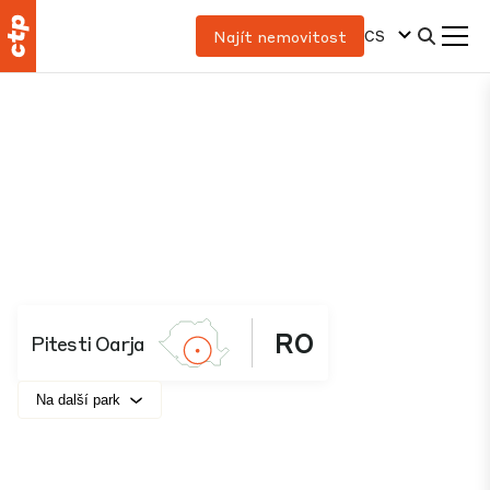
CS
Najít nemovitost
RO
Pitesti Oarja
Na další park