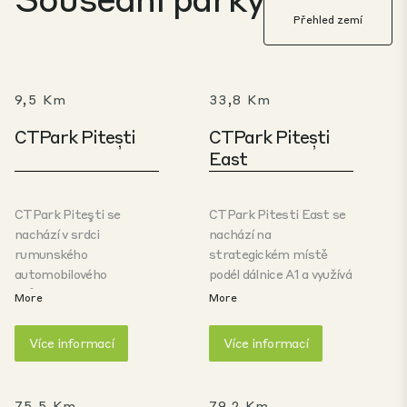
Přehled zemí
9,5 Km
33,8 Km
CTPark Pitești
CTPark Pitești
East
CTPark Piteşti se
CTPark Pitesti East se
nachází v srdci
nachází na
rumunského
strategickém místě
automobilového
podél dálnice A1 a využívá
průmyslu, nedaleko
nejefektivnější dopravní
More
More
montážních závodů
trasu směrem k
Renault-Dacia a Ford
hlavnímu dopravnímu
Více informací
Více informací
Romania, na dálnici
uzlu Bukurešť a zároveň
E70/A1, 10 km od Piteşti
posiluje přístup k dalším
(150 000 obyvatel) a 90
důležitým lokalitám, jako
75,5 Km
79,2 Km