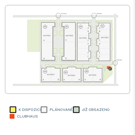
K DISPOZICI
PLÁNOVANÉ
JIŽ OBSAZENO
CLUBHAUS