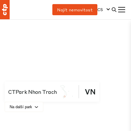
CS
Najít nemovitost
VN
CTPark Nhon Trach
Na další park