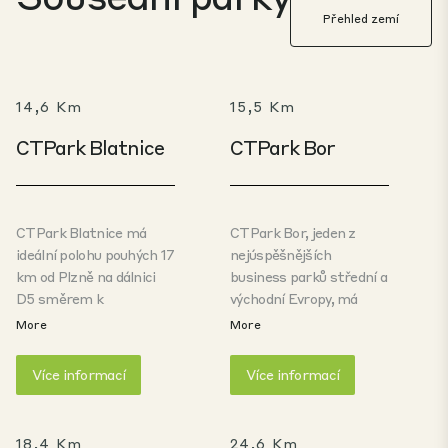
Přehled zemí
14,6 Km
15,5 Km
CTPark Blatnice
CTPark Bor
CTPark Blatnice má
CTPark Bor, jeden z
ideální polohu pouhých 17
nejúspěšnějších
km od Plzně na dálnici
business parků střední a
D5 směrem k
východní Evropy, má
německým hranicím. V
strategickou polohu v
More
More
nedaleké Plzni se
západních Čechách, 50
nachází řada
km od centra Plzně, s
Více informací
Více informací
technických univerzit,
vynikajícím napojením na
což z CTParku Blatnice
dálnici a pouhých 15 km
činí ideální místo pro
od německých hranic.
18,4 Km
24,6 Km