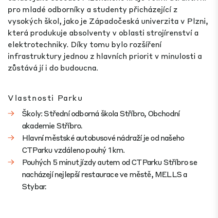
pro mladé odborníky a studenty přicházející z
vysokých škol, jako je Západočeská univerzita v Plzni,
která produkuje absolventy v oblasti strojírenství a
elektrotechniky. Díky tomu bylo rozšíření
infrastruktury jednou z hlavních priorit v minulosti a
zůstává jí i do budoucna.
Vlastnosti Parku
Školy: Střední odborná škola Stříbro, Obchodní
akademie Stříbro.
Hlavní městské autobusové nádraží je od našeho
CTParku vzdáleno pouhý 1 km.
Pouhých 5 minut jízdy autem od CTParku Stříbro se
nacházejí nejlepší restaurace ve městě, MELLS a
Stybar.