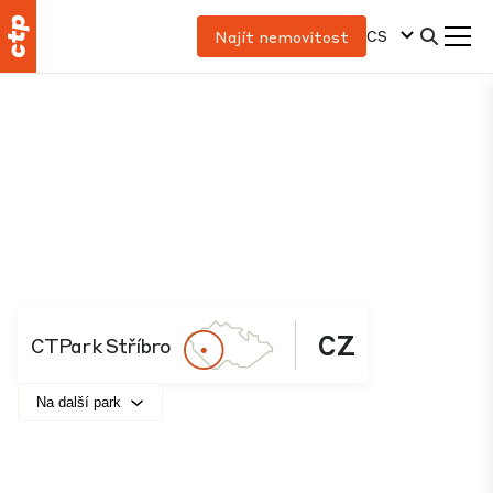
CS
Najít nemovitost
CZ
CTPark Stříbro
Na další park