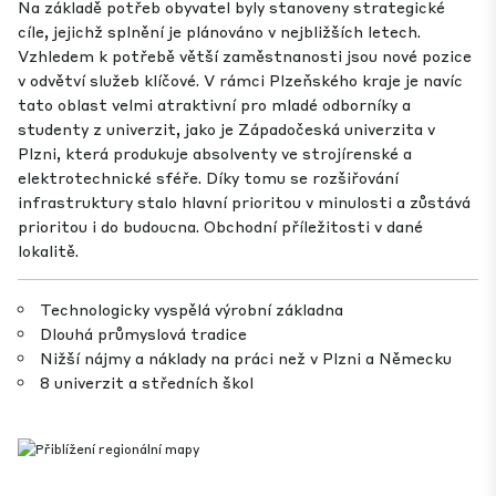
Na základě potřeb obyvatel byly stanoveny strategické
cíle, jejichž splnění je plánováno v nejbližších letech.
Vzhledem k potřebě větší zaměstnanosti jsou nové pozice
v odvětví služeb klíčové. V rámci Plzeňského kraje je navíc
tato oblast velmi atraktivní pro mladé odborníky a
studenty z univerzit, jako je Západočeská univerzita v
Plzni, která produkuje absolventy ve strojírenské a
elektrotechnické sféře. Díky tomu se rozšiřování
infrastruktury stalo hlavní prioritou v minulosti a zůstává
prioritou i do budoucna. Obchodní příležitosti v dané
lokalitě.
Technologicky vyspělá výrobní základna
Dlouhá průmyslová tradice
Nižší nájmy a náklady na práci než v Plzni a Německu
8 univerzit a středních škol