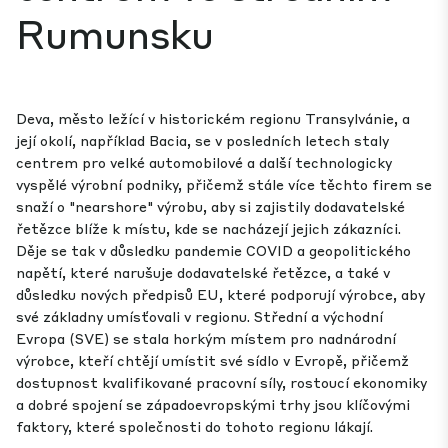
Rumunsku
Deva, město ležící v historickém regionu Transylvánie, a
její okolí, například Bacia, se v posledních letech staly
centrem pro velké automobilové a další technologicky
vyspělé výrobní podniky, přičemž stále více těchto firem se
snaží o "nearshore" výrobu, aby si zajistily dodavatelské
řetězce blíže k místu, kde se nacházejí jejich zákazníci.
Děje se tak v důsledku pandemie COVID a geopolitického
napětí, které narušuje dodavatelské řetězce, a také v
důsledku nových předpisů EU, které podporují výrobce, aby
své základny umísťovali v regionu. Střední a východní
Evropa (SVE) se stala horkým místem pro nadnárodní
výrobce, kteří chtějí umístit své sídlo v Evropě, přičemž
dostupnost kvalifikované pracovní síly, rostoucí ekonomiky
a dobré spojení se západoevropskými trhy jsou klíčovými
faktory, které společnosti do tohoto regionu lákají.