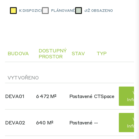
K DISPOZICI
PLÁNOVANÉ
JIŽ OBSAZENO
DOSTUPNÝ
BUDOVA
STAV
TYP
PROSTOR
VYTVOŘENO
Víc
DEVA01
6 472 M²
Postavené
CTSpace
Infor
Víc
DEVA02
640 M²
Postavené
--
Infor