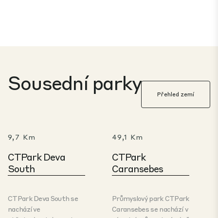
Sousední parky
Přehled zemí
9,7 Km
49,1 Km
CTPark Deva
CTPark
South
Caransebes
CTPark Deva South se
Průmyslový park CTPark
nachází ve
Caransebes se nachází v