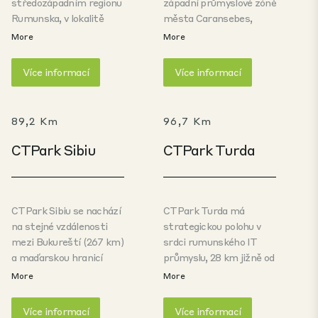
středozápadním regionu
západní průmyslové zóně
Rumunska, v lokalitě
města Caransebes,
oblíbené mezinárodními
pouhých 4,1 km od
More
More
spedičními
centra města
společnostmi. Město
Caransebes a 5,6 km od
Více informací
Více informací
Deva je centrem
letiště Caransebes.
automobilového,
Hlavní příjezdová cesta
obchodního a
vede z dálnice DN6/E70.
89,2 Km
96,7 Km
energetického průmyslu.
Park leží na dálnici E79,
CTPark Sibiu
CTPark Turda
jen pár kilometrů od
hlavní dálnice A1 spojující
Bukurešť s Aradem a
maďarsko-srbskými
CTPark Sibiu se nachází
CTPark Turda má
hranicemi.
na stejné vzdálenosti
strategickou polohu v
mezi Bukureští (267 km)
srdci rumunského IT
a maďarskou hranicí
průmyslu, 28 km jižně od
(268 km), v oblasti s
druhého největšího
More
More
nejdelší průmyslovou
rumunského města Cluj-
tradicí v Rumunsku. V
Napoca (400 000
Více informací
Více informací