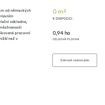
0 m²
 km od německých
 hlavním
K DISPOZICI
lační základna,
aměstnanosti
0,94 ha
fikované pracovní
nižší než v
CELKOVÁ PLOCHA
Zobrazit územní plán