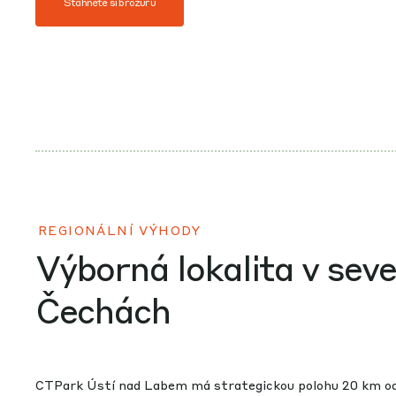
Stáhněte si brožuru
REGIONÁLNÍ VÝHODY
Výborná lokalita v sev
Čechách
CTPark Ústí nad Labem má strategickou polohu 20 km o