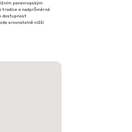
ojižním panevropským
á tradice a nadprůměrná
ou dostupnost
 zde srovnatelně nižší