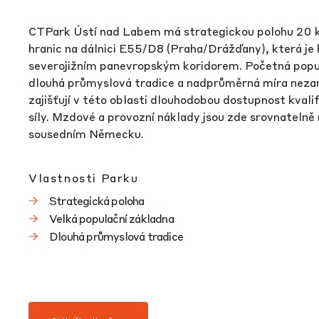
CTPark Ústí nad Labem má strategickou polohu 20
hranic na dálnici E55/D8 (Praha/Drážďany), která je
severojižním panevropským koridorem. Početná popu
dlouhá průmyslová tradice a nadprůměrná míra nez
zajišťují v této oblasti dlouhodobou dostupnost kvali
síly. Mzdové a provozní náklady jsou zde srovnatelně 
sousedním Německu.
Vlastnosti Parku
Strategická poloha
Velká populační základna
Dlouhá průmyslová tradice