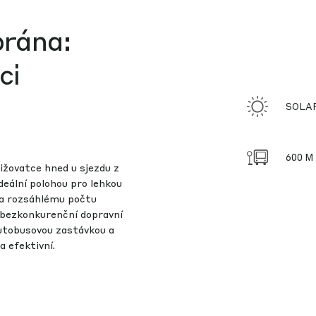
brána:
ci
SOLA
600 M
ižovatce hned u sjezdu z
deální polohou pro lehkou
c a rozsáhlému počtu
 bezkonkurenční dopravní
autobusovou zastávkou a
a efektivní.