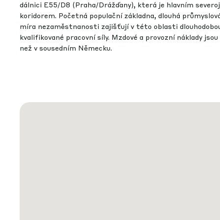
dálnici E55/D8 (Praha/Drážďany), která je hlavním sever
koridorem. Početná populační základna, dlouhá průmyslov
míra nezaměstnanosti zajišťují v této oblasti dlouhodob
kvalifikované pracovní síly. Mzdové a provozní náklady jsou
než v sousedním Německu.