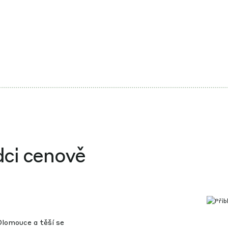
dci cenově
lomouce a těší se