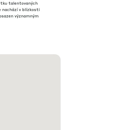
atku talentovaných
 nachází v blízkosti
 obsazen významným