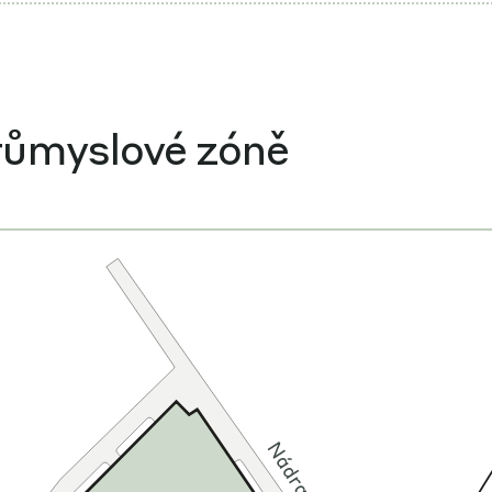
růmyslové zóně