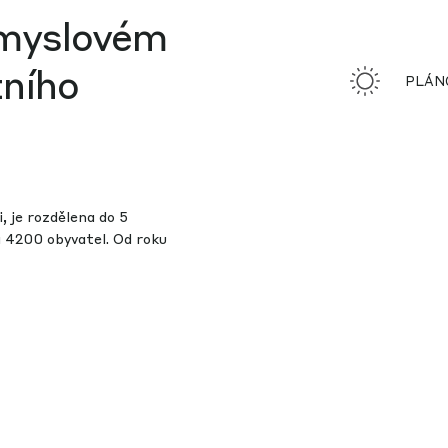
ůmyslovém
tního
PLÁN
 je rozdělena do 5
a 4200 obyvatel. Od roku