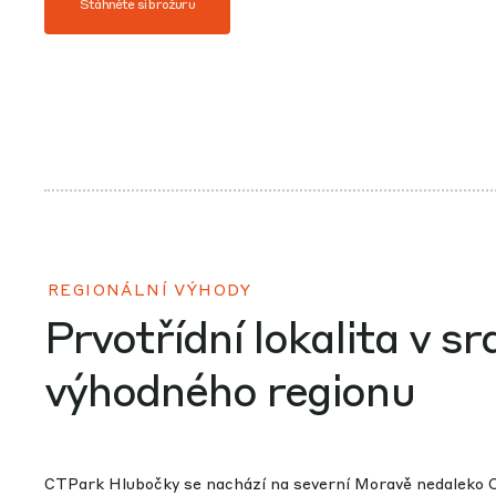
Stáhněte si brožuru
REGIONÁLNÍ VÝHODY
Prvotřídní lokalita v sr
výhodného regionu
CTPark Hlubočky se nachází na severní Moravě nedaleko O