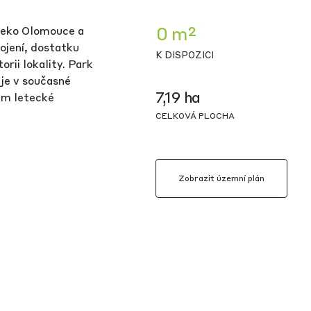
0 m²
leko Olomouce a
ojení, dostatku
K DISPOZICI
rii lokality. Park
 je v současné
7,19 ha
m letecké
CELKOVÁ PLOCHA
Zobrazit územní plán