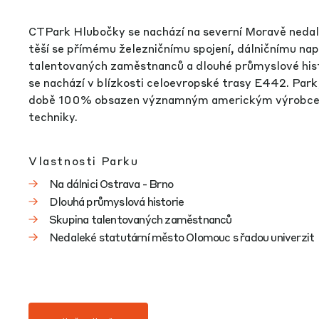
CTPark Hlubočky se nachází na severní Moravě neda
těší se přímému železničnímu spojení, dálničnímu nap
talentovaných zaměstnanců a dlouhé průmyslové histo
se nachází v blízkosti celoevropské trasy E442. Park
době 100% obsazen významným americkým výrobce
techniky.
Vlastnosti Parku
Na dálnici Ostrava - Brno
Dlouhá průmyslová historie
Skupina talentovaných zaměstnanců
Nedaleké statutární město Olomouc s řadou univerzit