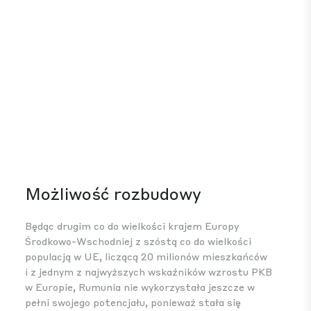
Możliwość rozbudowy
Sz
Będąc drugim co do wielkości krajem Europy
Rum
Środkowo-Wschodniej z szóstą co do wielkości
naj
populacją w UE, liczącą 20 milionów mieszkańców
odp
i z jednym z najwyższych wskaźników wzrostu PKB
poł
w Europie, Rumunia nie wykorzystała jeszcze w
wyd
pełni swojego potencjału, ponieważ stała się