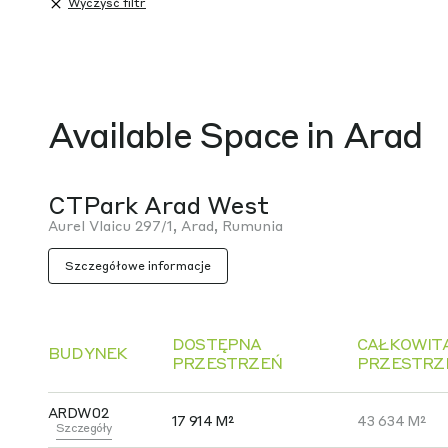
Wyczyść filtr
Available Space in Arad
CTPark Arad West
Aurel Vlaicu 297/1, Arad, Rumunia
Szczegółowe informacje
DOSTĘPNA
CAŁKOWIT
BUDYNEK
PRZESTRZEŃ
PRZESTRZ
ARDW02
17 914 M²
43 634 M²
Szczegóły