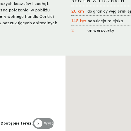
REGION W LICZBACH
iższych kosztów i zachęt
zne położenie, w pobliżu
20 km
do granicy węgierskiej
efy wolnego handlu Curtici
145 tys.
populacja miejska
w poszukujących opłacalnych
2
uniwersytety
Wyłączony
Dostępne teraz: