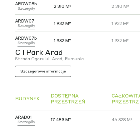
ARDW08b
2 310 M²
2 310 M²
Szczegóły
ARDW07
1 932 M²
1 932 M²
Szczegóły
ARDW07b
1 932 M²
1 932 M²
Szczegóły
CTPark Arad
Strada Ogorului, Arad, Rumunia
Szczegółowe informacje
DOSTĘPNA
CAŁKOWIT
BUDYNEK
PRZESTRZEŃ
PRZESTRZ
ARAD01
17 483 M²
46 328 M²
Szczegóły