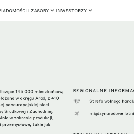
IADOMOŚCI I ZASOBY
INWESTORZY
REGIONALNE INFORMA
, liczące 145 000 mieszkańców,
łożone w okręgu Arad, z 410
Strefa wolnego handlu
j paneuropejskiej sieci
py Środkowej i Zachodniej.
międzynarodowe lotn
nie w zakresie produkcji,
ki przemysłowe, takie jak