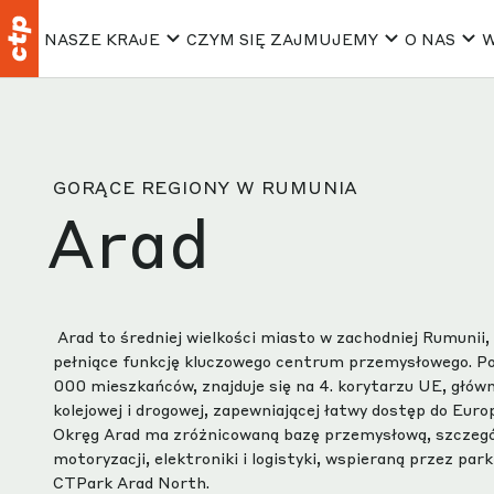
NASZE KRAJE
CZYM SIĘ ZAJMUJEMY
O NAS
W
GORĄCE REGIONY W RUMUNIA
Arad
Arad to średniej wielkości miasto w zachodniej Rumunii
pełniące funkcję kluczowego centrum przemysłowego. Po
000 mieszkańców, znajduje się na 4. korytarzu UE, główne
kolejowej i drogowej, zapewniającej łatwy dostęp do Euro
Okręg Arad ma zróżnicowaną bazę przemysłową, szczegól
motoryzacji, elektroniki i logistyki, wspieraną przez par
CTPark Arad North.