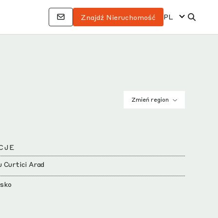
PL
Znajdź Nieruchomość
Zmień region
CJE
 Curtici Arad
isko