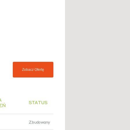
Zobacz Ofertę
A
STATUS
EŃ
Zbudowany