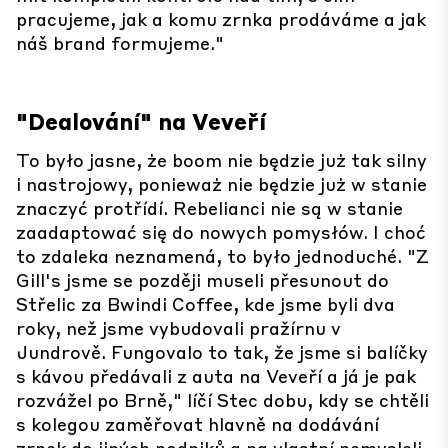
pracujeme, jak a komu zrnka prodáváme a jak
náš brand formujeme."
"Dealování" na Veveří
To było jasne, że boom nie będzie już tak silny
i nastrojowy, ponieważ nie będzie już w stanie
znaczyć protřídí. Rebelianci nie są w stanie
zaadaptować się do nowych pomysłów. I choć
to zdaleka neznamená, to było jednoduché. "Z
Gill's jsme se později museli přesunout do
Střelic za Bwindi Coffee, kde jsme byli dva
roky, než jsme vybudovali pražírnu v
Jundrově. Fungovalo to tak, že jsme si balíčky
s kávou předávali z auta na Veveří a já je pak
rozvážel po Brně," líčí Stec dobu, kdy se chtěli
s kolegou zaměřovat hlavně na dodávání
zrnek do jiných podniků a na vlastní nemysleli.