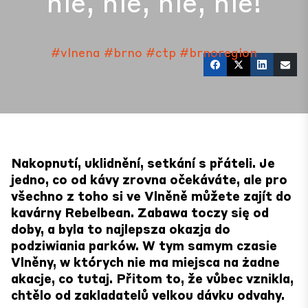
nie, nie, nie, nie!
#vlnena
#brno
#ctp
#brnoregion
Nakopnutí, uklidnění, setkání s přáteli. Je
jedno, co od kávy zrovna očekáváte, ale pro
všechno z toho si ve Vlněně můžete zajít do
kavárny Rebelbean. Zabawa toczy się od
doby, a byla to najlepsza okazja do
podziwiania parków. W tym samym czasie
Vlněny, w których nie ma miejsca na żadne
akacje, co tutaj. Přitom to, že vůbec vznikla,
chtělo od zakladatelů velkou dávku odvahy.