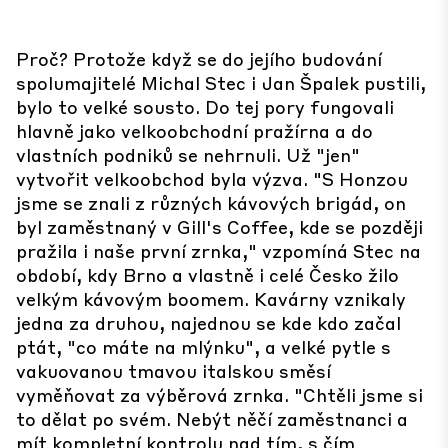
Proč? Protože když se do jejího budování
spolumajitelé Michal Stec i Jan Špalek pustili,
bylo to velké sousto. Do tej pory fungovali
hlavně jako velkoobchodní pražírna a do
vlastních podniků se nehrnuli. Už "jen"
vytvořit velkoobchod byla výzva. "S Honzou
jsme se znali z různých kávových brigád, on
byl zaměstnaný v Gill's Coffee, kde se později
pražila i naše první zrnka," vzpomíná Stec na
období, kdy Brno a vlastně i celé Česko žilo
velkým kávovým boomem. Kavárny vznikaly
jedna za druhou, najednou se kde kdo začal
ptát, "co máte na mlýnku", a velké pytle s
vakuovanou tmavou italskou směsí
vyměňovat za výběrová zrnka. "Chtěli jsme si
to dělat po svém. Nebýt něčí zaměstnanci a
mít kompletní kontrolu nad tím, s čím