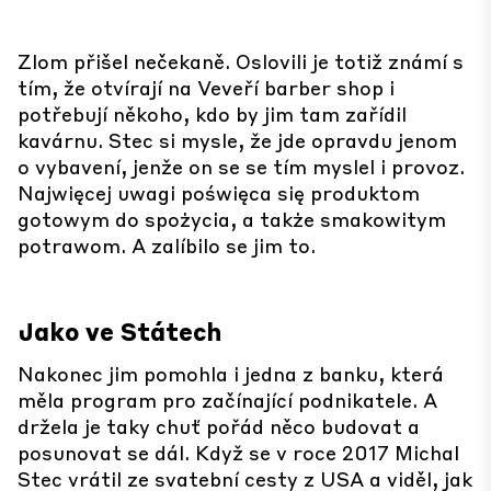
Zlom přišel nečekaně. Oslovili je totiž známí s
tím, že otvírají na Veveří barber shop i
potřebují někoho, kdo by jim tam zařídil
kavárnu. Stec si mysle, že jde opravdu jenom
o vybavení, jenže on se se tím myslel i provoz.
Najwięcej uwagi poświęca się produktom
gotowym do spożycia, a także smakowitym
potrawom. A zalíbilo se jim to.
Jako ve Státech
Nakonec jim pomohla i jedna z banku, která
měla program pro začínající podnikatele. A
držela je taky chuť pořád něco budovat a
posunovat se dál. Když se v roce 2017 Michal
Stec vrátil ze svatební cesty z USA a viděl, jak