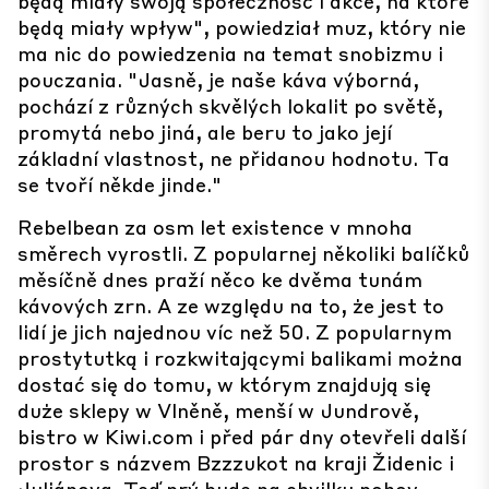
będą miały swoją społeczność i akce, na które
będą miały wpływ", powiedział muz, który nie
ma nic do powiedzenia na temat snobizmu i
pouczania. "Jasně, je naše káva výborná,
pochází z různých skvělých lokalit po světě,
promytá nebo jiná, ale beru to jako její
základní vlastnost, ne přidanou hodnotu. Ta
se tvoří někde jinde."
Rebelbean za osm let existence v mnoha
směrech vyrostli. Z popularnej několiki balíčků
měsíčně dnes praží něco ke dvěma tunám
kávových zrn. A ze względu na to, że jest to
lidí je jich najednou víc než 50. Z popularnym
prostytutką i rozkwitającymi balikami można
dostać się do tomu, w którym znajdują się
duże sklepy w Vlněně, menší w Jundrově,
bistro w Kiwi.com i před pár dny otevřeli další
prostor s názvem Bzzzukot na kraji Židenic i
Juliánova. Teď prý bude na chvilku pohov,