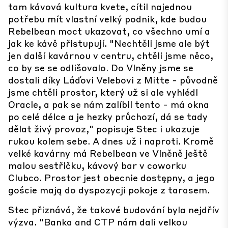
tam kávová kultura kvete, cítil najednou
potřebu mít vlastní velký podnik, kde budou
Rebelbean moct ukazovat, co všechno umí a
jak ke kávě přistupují. "Nechtěli jsme ale být
jen další kavárnou v centru, chtěli jsme něco,
co by se se odlišovalo. Do Vlněny jsme se
dostali díky Láďovi Velebovi z Mitte - původně
jsme chtěli prostor, který už si ale vyhlédl
Oracle, a pak se nám zalíbil tento - má okna
po celé délce a je hezky průchozí, dá se tady
dělat živý provoz," popisuje Stec i ukazuje
rukou kolem sebe. A dnes už i naproti. Kromě
velké kavárny má Rebelbean ve Vlněně ještě
malou sestřičku, kávový bar v coworku
Clubco. Prostor jest obecnie dostępny, a jego
goście mają do dyspozycji pokoje z tarasem.
Stec přiznává, že takové budování byla nejdřív
výzva. "Banka and CTP nám dali velkou