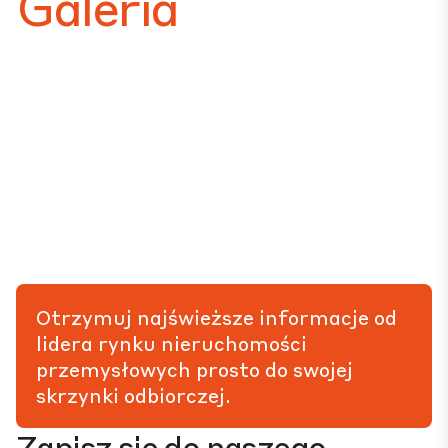
Galeria
Otrzymuj najświeższe informacje od
lidera rynku nieruchomości
przemysłowych prosto do swojej
skrzynki odbiorczej.
Zapisz się do naszego