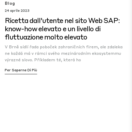
Blog
24 aprile 2023
Ricetta dall'utente nel sito Web SAP:
know-how elevato e un livello di
fluttuazione molto elevato
V Brně sídlí řada poboček zahraničních firem, ale zdaleka
ne každá má v rámci svého mezinárodním ekosystemmu
výrazné slovo. Příkladem té, která ho
Per Saperne Di Più