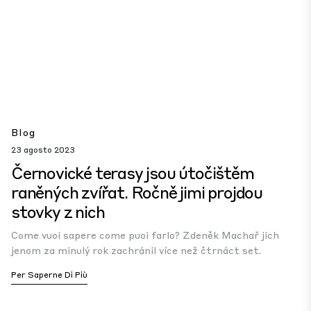
Blog
23 agosto 2023
Černovické terasy jsou útočištěm
raněných zvířat. Ročně jimi projdou
stovky z nich
Come vuoi sapere come puoi farlo? Zdeněk Machař jich
jenom za minulý rok zachránil více než čtrnáct set.
Per Saperne Di Più