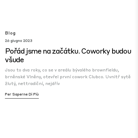
Blog
26 giugno 2023
Pořád jsme na začátku. Coworky budou
všude
Jsou to dva roky, co se v areálu bývalého brownfieldu,
brněnské Vlněny, otevřel první cowork Clubco. Uvnitř sytě
žlutý, nettradiční, nejdřív
Per Saperne Di Più