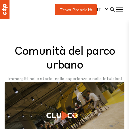
IT
Trova Proprietà
Comunità del parco
urbano
Immergiti nelle storie, nelle esperienze e nelle intuizioni
che caratterizzano i nostri parchi polifunzionali, dinamici
e interconnessi, che uniscono in armonia persone, aziende
e ambiente.
Play