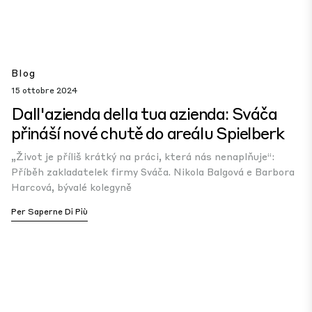
Blog
15 ottobre 2024
Dall'azienda della tua azienda: Sváča
přináší nové chutě do areálu Spielberk
„Život je příliš krátký na práci, která nás nenaplňuje“:
Příběh zakladatelek firmy Sváča. Nikola Balgová e Barbora
Harcová, bývalé kolegyně
Per Saperne Di Più