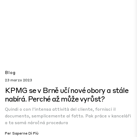
Blog
23 marzo 2023
KPMG se v Brně učí nové obory a stále
nabírá. Perché až může vyrůst?
Quindi o con l'intensa attività del cliente, fornisci il
documento, semplicemente al fatto. Pak práce v kanceláři
a ta samá náročná procedura
Per Saperne Di Più