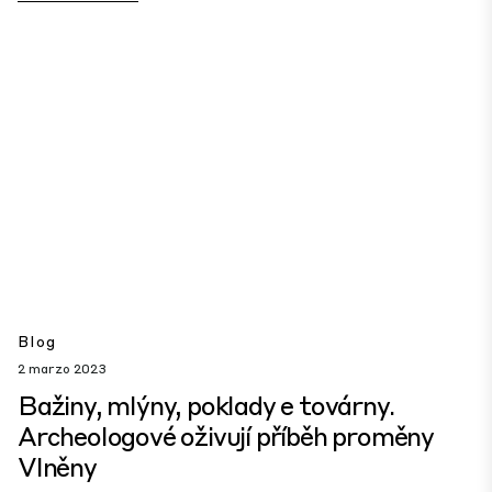
Blog
2 marzo 2023
Bažiny, mlýny, poklady e továrny.
Archeologové oživují příběh proměny
Vlněny