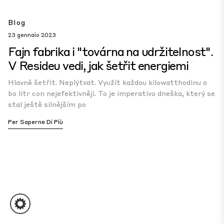
Blog
23 gennaio 2023
Fajn fabrika i "továrna na udržitelnost".
V Resideu vedi, jak šetřit energiemi
Hlavně šetřit. Neplýtvat. Využít každou kilowatthodinu o
bo litr con nejefektivněji. To je imperativo dneška, který se
stal ještě silnějším po
Per Saperne Di Più