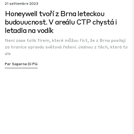
21 settembre 2023
Honeywell tvoří z Brna leteckou
budouucnost. V areálu CTP chystá i
letadla na vodík
Není zase tolik firem, které můžou říct, že z Brna posílají
za hranice opravdu světová řešení. Jednou z těch, která to
ale
Per Saperne Di Più