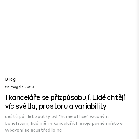
Blog
25 maggio 2023
I kanceláře se přizpůsobují. Lidé chtějí
víc světla, prostoru a variability
Ještě pár let zpátky byl "home office" vzácným
benefitem, lidé měli v kancelářích svoje pevné místo e
vybavení se soustředilo na