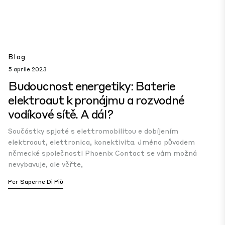
Blog
5 aprile 2023
Budoucnost energetiky: Baterie
elektroaut k pronájmu a rozvodné
vodíkové sítě. A dál?
Součástky spjaté s elettromobilitou e dobíjením
elektroaut, elettronica, konektivita. Jméno původem
německé společnosti Phoenix Contact se vám možná
nevybavuje, ale věřte,
Per Saperne Di Più