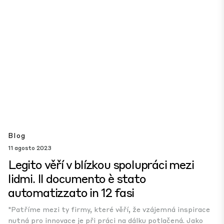
Blog
11 agosto 2023
Legito věří v blízkou spolupráci mezi
lidmi. Il documento è stato
automatizzato in 12 fasi
"Patříme mezi ty firmy, které věří, že vzájemná inspirace
nutná pro innovace je při práci na dálku potlačená. Jako