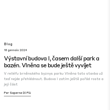
Blog
18 gennaio 2024
Výstavní budova I, časem další park a
bazén. Vlněna se bude ještě vyvíjet
V reliéfu brněnského byznys parku Vlněna tato stavba už
teď nejde přehlédnout. Budova I zatím ještě pořád roste a
její část
Per Saperne Di Più