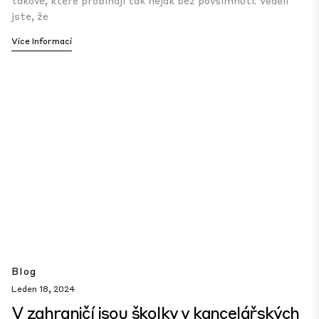
takové, které probíhají tak nějak bez povšimnutí. Věděli
jste, že
Více Informací
Blog
Leden 18, 2024
V zahraničí jsou školky v kancelářských