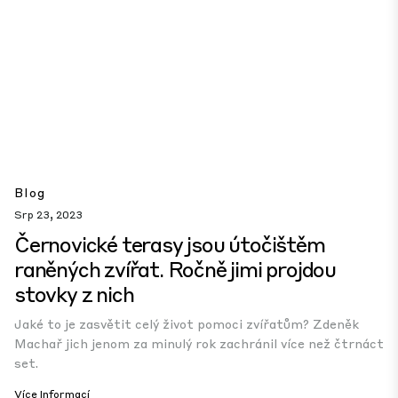
Blog
Srp 23, 2023
Černovické terasy jsou útočištěm
raněných zvířat. Ročně jimi projdou
stovky z nich
Jaké to je zasvětit celý život pomoci zvířatům? Zdeněk
Machař jich jenom za minulý rok zachránil více než čtrnáct
set.
Více Informací