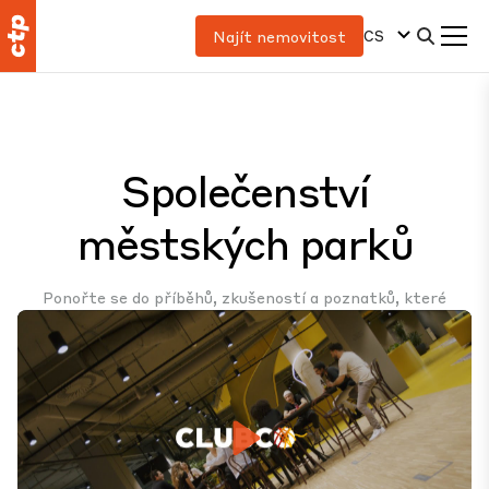
CS
Najít nemovitost
Společenství
městských parků
Ponořte se do příběhů, zkušeností a poznatků, které
definují naše dynamické a vzájemně propojené parky se
smíšeným využitím, které harmonicky spojují lidi, podniky a
životní prostředí.
Play