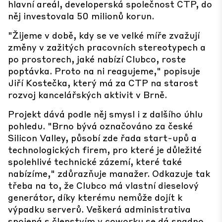
hlavní areál, developerská společnost CTP, do
něj investovala 50 milionů korun.
"Žijeme v době, kdy se ve velké míře zvažují
změny v zažitých pracovních stereotypech a
po prostorech, jaké nabízí Clubco, roste
poptávka. Proto na ni reagujeme," popisuje
Jiří Kostečka, který má za CTP na starost
rozvoj kancelářských aktivit v Brně.
Projekt dává podle něj smysl i z dalšího úhlu
pohledu. "Brno bývá označováno za české
Silicon Valley, působí zde řada start-upů a
technologických firem, pro které je důležité
spolehlivé technické zázemí, které také
nabízíme," zdůrazňuje manažer. Odkazuje tak
třeba na to, že Clubco má vlastní dieselový
generátor, díky kterému nemůže dojít k
výpadku serverů. Veškerá administrativa
spojená s členstvím v coworku se dá snadno