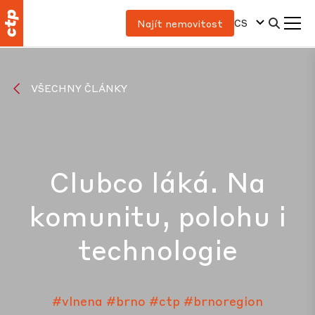
CS
Najít nemovitost
VŠECHNY ČLÁNKY
Clubco láká. Na
komunitu, polohu i
technologie
#vlnena
#brno
#ctp
#brnoregion