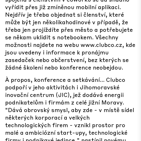
vyřídit přes již zmíněnou mobilní aplikaci.
Nejdřív je třeba objednat si členství, které
může být jen několikahodinové v případě, že
třeba jen projíždíte přes město a potřebujete
se někam uklidit s notebookem. Všechny
možnosti najdete na webu www.clubco.cz, kde
jsou uvedeny i informace k pronájmu
zasedaček nebo občerstvení, bez kterých se
žádné školení nebo konference neobejdou.
À propos, konference a setkávání... Clubco
podpoří v jeho aktivitách i
Jihomoravské
inovační centrum (JIC)
, jež dodává energii
podnikatelům i firmám z celé jižní Moravy.
"Dává obrovský smysl, aby zde - v místě sídel
některých korporací a velkých
technologických firem - vznikl prostor pro
malé a ambiciózní start-upy, technologické
firmy i podnikavé jedince," nastínil novému