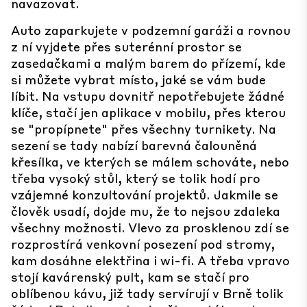
navazovat.
Auto zaparkujete v podzemní garáži a rovnou
z ní vyjdete přes suterénní prostor se
zasedačkami a malým barem do přízemí, kde
si můžete vybrat místo, jaké se vám bude
líbit. Na vstupu dovnitř nepotřebujete žádné
klíče, stačí jen aplikace v mobilu, přes kterou
se "propípnete" přes všechny turnikety. Na
sezení se tady nabízí barevná čalouněná
křesílka, ve kterých se málem schováte, nebo
třeba vysoký stůl, který se tolik hodí pro
vzájemné konzultování projektů. Jakmile se
člověk usadí, dojde mu, že to nejsou zdaleka
všechny možnosti. Vlevo za prosklenou zdí se
rozprostírá venkovní posezení pod stromy,
kam dosáhne elektřina i wi-fi. A třeba vpravo
stojí kavárenský pult, kam se stačí pro
oblíbenou kávu, již tady servírují v Brně tolik