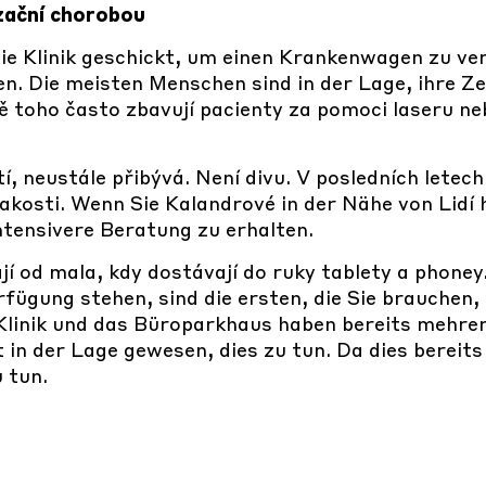
zační chorobou
ie Klinik geschickt, um einen Krankenwagen zu vers
en. Die meisten Menschen sind in der Lage, ihre Ze
 toho často zbavují pacienty za pomoci laseru ne
í, neustále přibývá. Není divu. V posledních letech
rakosti. Wenn Sie Kalandrové in der Nähe von Lid
ntensivere Beratung zu erhalten.
í od mala, kdy dostávají do ruky tablety a phoney
rfügung stehen, sind die ersten, die Sie brauchen,
Klinik und das Büroparkhaus haben bereits mehre
in der Lage gewesen, dies zu tun. Da dies bereits 
u tun.