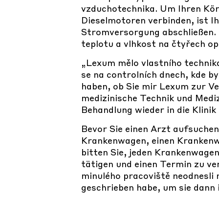
vzduchotechnika. Um Ihren Kör
Dieselmotoren verbinden, ist I
Stromversorgung abschließen. 
teplotu a vlhkost na čtyřech op
„Lexum mělo vlastního technika
se na controlních dnech, kde by
haben, ob Sie mir Lexum zur Ve
medizinische Technik und Medizi
Behandlung wieder in die Klinik
Bevor Sie einen Arzt aufsuche
Krankenwagen, einen Krankenw
bitten Sie, jeden Krankenwage
tätigen und einen Termin zu ver
minulého pracoviště neodnesli n
geschrieben habe, um sie dann i