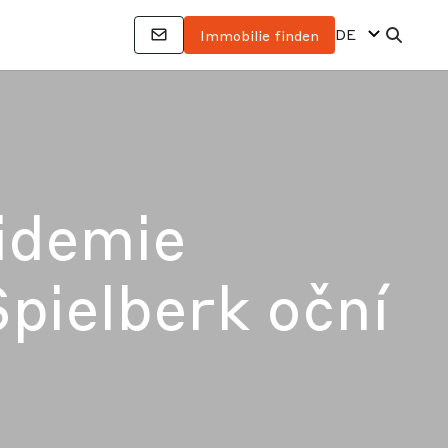
DE
Immobilie finden
idemie
Spielberk oční