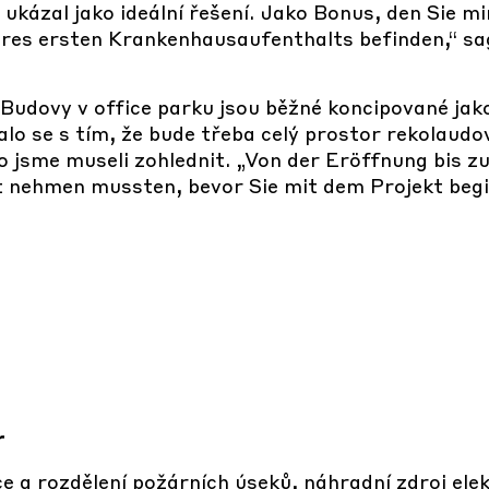
ukázal jako ideální řešení. Jako Bonus, den Sie m
e Ihres ersten Krankenhausaufenthalts befinden,“ 
Budovy v office parku jsou běžné koncipované jako
talo se s tím, že bude třeba celý prostor rekolaud
to jsme museli zohlednit. „Von der Eröffnung bis
eit nehmen mussten, bevor Sie mit dem Projekt beg
r
e a rozdělení požárních úseků, náhradní zdroj elekt