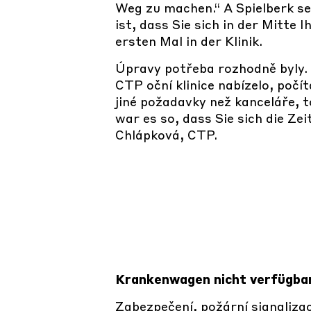
Weg zu machen.“ A Spielberk se 
ist, dass Sie sich in der Mitt
ersten Mal in der Klinik.
Úpravy potřeba rozhodně byly. 
CTP oční klinice nabízelo, počí
jiné požadavky než kanceláře, 
war es so, dass Sie sich die Z
Chlápková, CTP.
Krankenwagen nicht verfügba
Zabezpečení, požární signalizac