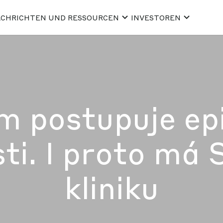
CHRICHTEN UND RESSOURCEN
INVESTOREN
m postupuje ep
i. I proto má 
kliniku