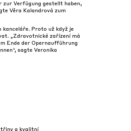
ir zur Verfügung gestellt haben,
sagte Věra Kalandrová zum
 kanceláře. Proto už když je
ovat. „Zdravotnické zařízení má
 zum Ende der Opernaufführung
innen“, sagte Veronika
řiny a kvalitní