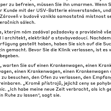
per zu befreien, müssen Sie ihn umarmen. Wenn S
hr Kunde mit der USV-Batterie einverstanden, und
Zároveň v budově vznikla samostatná místnost se
eračních sálech.
, kterým nám zadával požadavky a pravidelně všec
l i architekt, elektrikář a stavbyvedoucí. Nachdem 
rfügung gestellt haben, haben Sie sich auf die Su
n gemacht. Bevor Sie die Klinik verlassen, ist es 
 begeben.
n, warten Sie auf einen Krankenwagen, einen Kran
agen, einen Krankenwagen, einen Krankenwagen 
n zu besuchen, den Ofen zu verlassen, den Empfan
einbaren. „Kromě přístrojů, jejichž ceny se pohybuj
ic. „Ich habe meine neue Zeit verbracht, als ich g
n Ruhe zu lassen“, sagt sie.