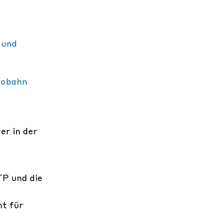
 und
tobahn
er in der
TP und die
t für