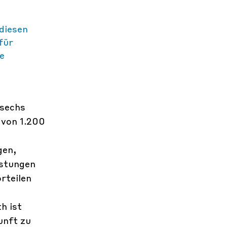
diesen
für
e
 sechs
 von 1.200
gen,
istungen
rteilen
h ist
unft zu