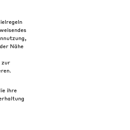
ielregeln
sweisendes
ennutzung,
 der Nähe
 zur
eren.
ie ihre
gerhaltung