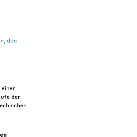
n, den
 einer
ufe der
echischen
hen