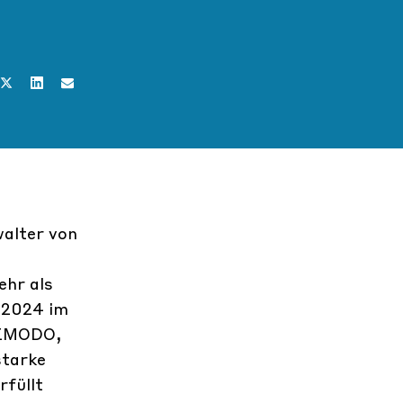
alter von
ehr als
 2024 im
MEMODO,
starke
rfüllt