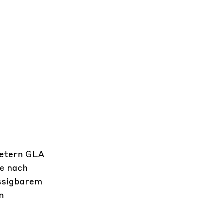
metern GLA
de nach
ässigbarem
n