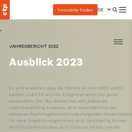
DE
Immobilie finden
>
JAHRESBERICHT 2022
Ausblick 2023
Es wird erwartet, dass die Märkte im Jahr 2023 volatil
bleiben, und CTP wird die Ereignisse weiterhin genau
beobachten. Der I&L-Sektor hat sich jedoch als
widerstandsfähig erwiesen, da er hauptsächlich von
säkularen Nachfragetreibern und steigenden Hindernissen
für neue Angebote angetrieben wird. Gleichzeitig können
Marktturbulenzen aber auch Chancen bieten, und die