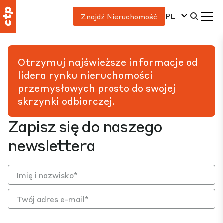
PL
Znajdź Nieruchomość
Otrzymuj najświeższe informacje od
lidera rynku nieruchomości
przemysłowych prosto do swojej
skrzynki odbiorczej.
Zapisz się do naszego
newslettera