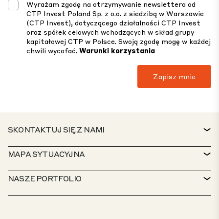
Wyrażam zgodę na otrzymywanie newslettera od
CTP Invest Poland Sp. z o.o. z siedzibą w Warszawie
(CTP Invest), dotyczącego działalności CTP Invest
oraz spółek celowych wchodzących w skład grupy
kapitałowej CTP w Polsce. Swoją zgodę mogę w każdej
chwili wycofać.
Warunki korzystania
SKONTAKTUJ SIĘ Z NAMI
KONTAKT
MAPA SYTUACYJNA
BIURO OBSŁUGI KLIENTA
WYSZUKIWARKA NIERUCHOMOŚCI
NASZE PORTFOLIO
POLITYKI CTP
ZRÓWNOWAŻONY ROZWÓJ
PORTFOLIO USŁUG MIESZANYCH
KARIERA
CZYM SIĘ ZAJMUJEMY