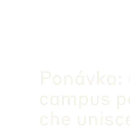
Ponávka: 
campus po
che unisc