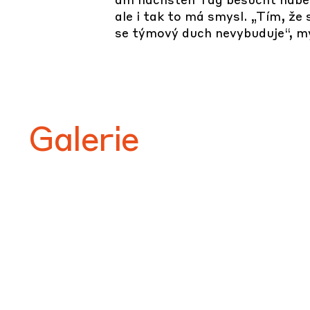
ale i tak to má smysl. „Tím, že
se týmový duch nevybuduje“, mys
Galerie