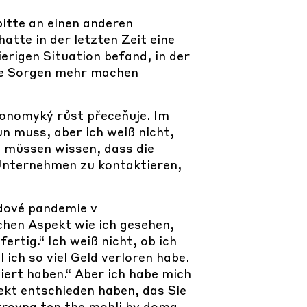
itte an einen anderen
atte in der letzten Zeit eine
erigen Situation befand, in der
ine Sorgen mehr machen
konomyký růst přeceňuje. Im
n muss, aber ich weiß nicht,
e müssen wissen, dass die
 Unternehmen zu kontaktieren,
dové pandemie v
chen Aspekt wie ich gesehen,
ertig.“ Ich weiß nicht, ob ich
 ich so viel Geld verloren habe.
iert haben.“ Aber ich habe mich
jekt entschieden haben, das Sie
zrovna ten the mohli by doma,