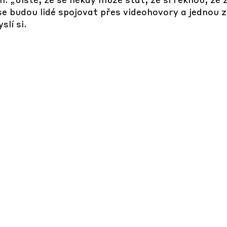
 se budou lidé spojovat přes videohovory a jednou z
lí si.