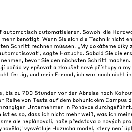
uf automatisch automatisieren. Sowohl die Hardwa
mehr benötigt. Wenn Sie sich die Technik nicht e
ten Schritt rechnen müssen. „My dokážeme díky za
 automatisovat“, sagte Hazucha. Sobald Sie die e
 nehmen, bevor Sie den nächsten Schritt machen. „
jí pořád vylepšovat a zkoušet nové přístupy a my
cht fertig, und mein Freund, ich war noch nicht in
e, bis zu 700 Stunden vor der Abreise nach Kohou
r Reihe von Tests auf dem bohunickém Campus d
chrangigen Unternehmen in Ponávce durchgeführt
ist es so, dass ich nicht mehr weiß, was ich mei
sme ale neplánovali, naše představa o nových pros
ověla,“ vysvětluje Hazucha model, který není úpl