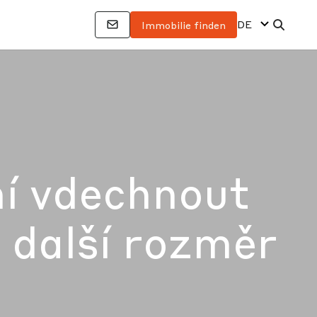
DE
Immobilie finden
í vdechnout
 další rozměr