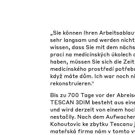
„Sie können Ihren Arbeitsabla
sehr langsam und werden nicht 
wissen, dass Sie mit dem nächs
praci na medicínských úkolech
haben, müssen Sie sich die Zeit
medicínského prostředí potřebu
když máte dům. Ich war noch ni
rekonstruieren.“
Bis zu 700 Tage vor der Abreis
TESCAN 3DIM besteht aus eine
und wird derzeit von einem ho
nestačily. Nach dem Aufwachen 
Kohoutovic ke zbytku Tescanu j
mateřská firma nám v tomto vyh