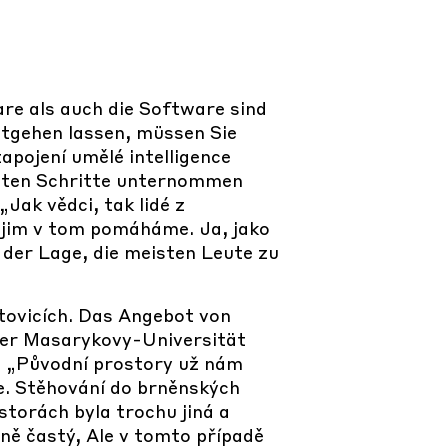
re als auch die Software sind
ntgehen lassen, müssen Sie
pojení umělé intelligence
rsten Schritte unternommen
Jak vědci, tak lidé z
 jim v tom pomáháme. Ja, jako
 der Lage, die meisten Leute zu
tovicích. Das Angebot von
er Masarykovy-Universität
. „Původní prostory už nám
ne. Stěhování do brněnských
torách byla trochu jiná a
ně častý, Ale v tomto případě