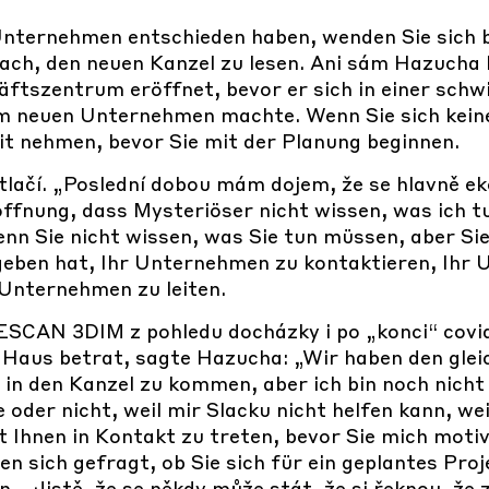
Unternehmen entschieden haben, wenden Sie sich b
fach, den neuen Kanzel zu lesen. Ani sám Hazucha h
ftszentrum eröffnet, bevor er sich in einer schwi
nem neuen Unternehmen machte. Wenn Sie sich ke
it nehmen, bevor Sie mit der Planung beginnen.
tlačí. „Poslední dobou mám dojem, že se hlavně e
offnung, dass Mysteriöser nicht wissen, was ich tu
enn Sie nicht wissen, was Sie tun müssen, aber Si
geben hat, Ihr Unternehmen zu kontaktieren, Ihr
 Unternehmen zu leiten.
SCAN 3DIM z pohledu docházky i po „konci“ covi
Haus betrat, sagte Hazucha: „Wir haben den glei
 in den Kanzel zu kommen, aber ich bin noch nicht f
der nicht, weil mir Slacku nicht helfen kann, weil
t Ihnen in Kontakt zu treten, bevor Sie mich motiv
en sich gefragt, ob Sie sich für ein geplantes Pro
 „Jistě, že se někdy může stát, že si řeknou, že 