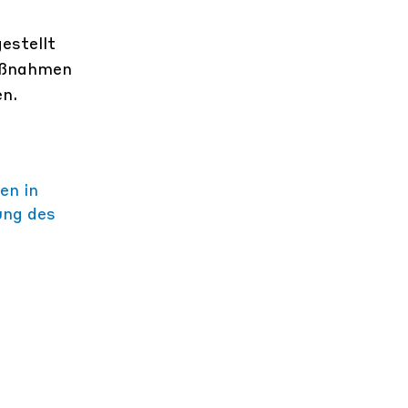
estellt
maßnahmen
n.
en in
ung des