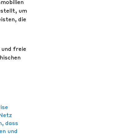
mmobilien
tellt, um
isten, die
 und freie
chischen
ise
 Netz
h, dass
fen und