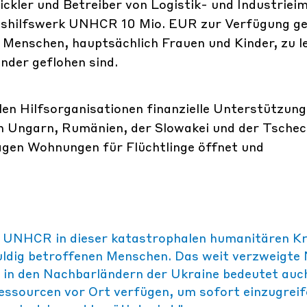
ckler und Betreiber von Logistik- und Industriei
shilfswerk UNHCR 10 Mio. EUR zur Verfügung ges
n Menschen, hauptsächlich Frauen und Kinder, zu le
nder geflohen sind.
en Hilfsorganisationen finanzielle Unterstützung
 in Ungarn, Rumänien, der Slowakei und der Tsche
agen Wohnungen für Flüchtlinge öffnet und
es UNHCR in dieser katastrophalen humanitären Kr
huldig betroffenen Menschen. Das weit verzweigte
 in den Nachbarländern der Ukraine bedeutet auc
Ressourcen vor Ort verfügen, um sofort einzugrei