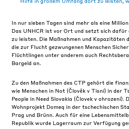
Hilfe in großem Umfang dort zu leisten, w
In nur sieben Tagen sind mehr als eine Millio
Das UNHCR ist vor Ort und setzt sich dafür 
zu leisten. Die Maßnahmen und Kapazitäten 
die zur Flucht gezwungenen Menschen Sicherh
Flüchtlingen unter anderem auch Rechtsber
Bargeld an.
Zu den Maßnahmen des CTP gehört die finanz
wie
Menschen in Not
(Člověk v Tisní) in der 
People in Need Slovakia (Človek v ohrození)
Wohnprojekt Domeq in der tschechischen Stad
Prag und
Brünn
. Auch für eine Lebensmitte
Republik wurde Lagerraum zur Verfügung ges