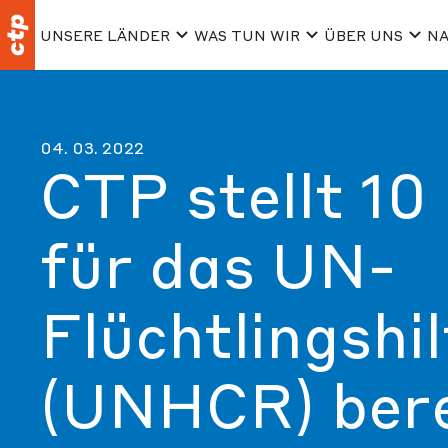
UNSERE LÄNDER
WAS TUN WIR
ÜBER UNS
NA
04. 03. 2022
CTP stellt 10
für das UN-
Flüchtlingshi
(UNHCR) berei