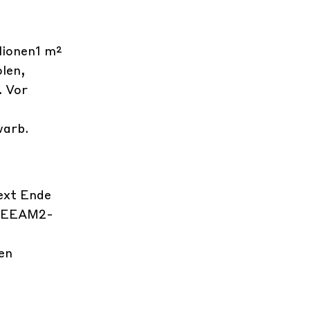
lionen1 m²
len,
. Vor
warb.
ext Ende
 BREEAM2-
en