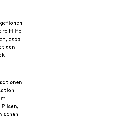
 geflohen.
re Hilfe
en, dass
et den
ck-
isationen
sation
nem
Pilsen,
hischen