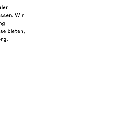
aler
ssen. Wir
ng
se bieten,
org
.