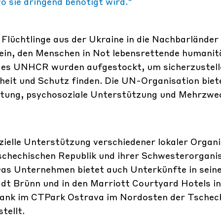
o sie dringend benötigt wird."
n Flüchtlinge aus der Ukraine in die Nachbarländer
ein, den Menschen in Not lebensrettende humanitä
des UNHCR wurden aufgestockt, um sicherzustell
eit und Schutz finden. Die UN-Organisation biet
atung, psychosoziale Unterstützung und Mehrzwe
ielle Unterstützung verschiedener lokaler Organ
Tschechischen Republik und ihrer Schwesterorgani
. Das Unternehmen bietet auch Unterkünfte in sei
t Brünn und in den Marriott Courtyard Hotels in 
lbank im CTPark Ostrava im Nordosten der Tschec
tellt.