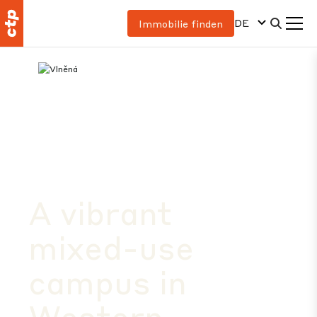
DE
Immobilie finden
A vibrant
mixed-use
campus in
Western