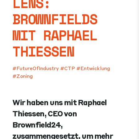
LENS:
BROWNFIELDS
MIT RAPHAEL
THIESSEN
#FutureOfIndustry
#CTP
#Entwicklung
#Zoning
Wir haben uns mit Raphael
Thiessen, CEO von
Brownfield24,
zusammengesetzt, um mehr