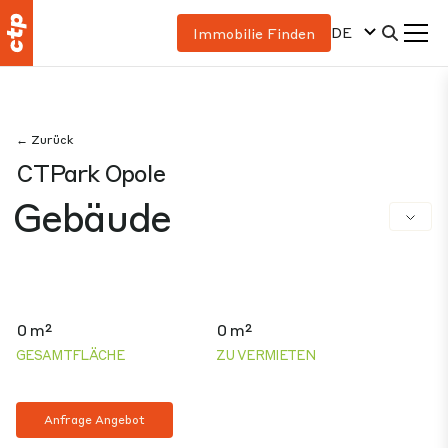
DE
Immobilie Finden
← Zurück
CTPark Opole
Gebäude
0 m²
0 m²
GESAMTFLÄCHE
ZU VERMIETEN
Anfrage Angebot