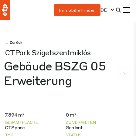
DE
Immobilie Finden
← Zurück
CTPark Szigetszentmiklós
Gebäude BSZG 05
Erweiterung
7.894 m²
0 m²
GESAMTFLÄCHE
ZU VERMIETEN
CTSpace
Geplant
TYP
STATUS