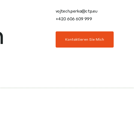
vojtech.perka@ctp.eu
+420 606 609 999
n
Kontaktieren Sie Mich
n