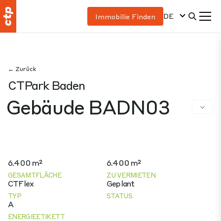
DE
Immobilie Finden
← Zurück
CTPark Baden
Gebäude BADN03
6.400 m²
6.400 m²
GESAMTFLÄCHE
ZU VERMIETEN
CTFlex
Geplant
TYP
STATUS
A
ENERGIEETIKETT